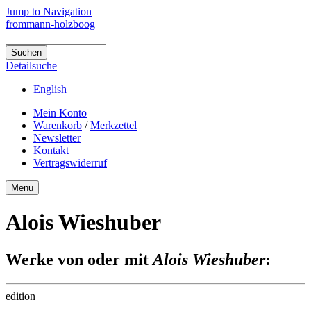
Jump to Navigation
frommann-holzboog
Detailsuche
English
Mein Konto
Warenkorb
/
Merkzettel
Newsletter
Kontakt
Vertragswiderruf
Menu
Alois Wieshuber
Werke von oder mit
Alois Wieshuber
:
edition