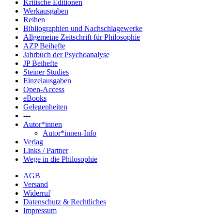
Kritische Editionen
Werkausgaben
Reihen
Bibliographien und Nachschlagewerke
Allgemeine Zeitschrift für Philosophie
AZP Beihefte
Jahrbuch der Psychoanalyse
JP Beihefte
Steiner Studies
Einzelausgaben
Open-Access
eBooks
Gelegenheiten
---
Autor*innen
Autor*innen-Info
Verlag
Links / Partner
Wege in die Philosophie
AGB
Versand
Widerruf
Datenschutz & Rechtliches
Impressum