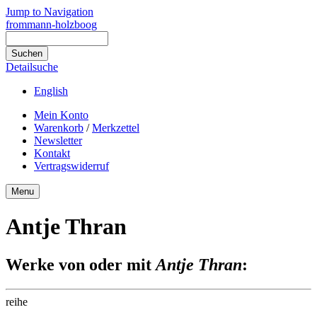
Jump to Navigation
frommann-holzboog
Detailsuche
English
Mein Konto
Warenkorb
/
Merkzettel
Newsletter
Kontakt
Vertragswiderruf
Menu
Antje Thran
Werke von oder mit
Antje Thran
:
reihe