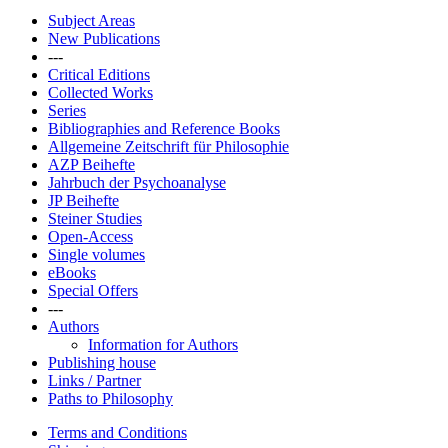
Subject Areas
New Publications
---
Critical Editions
Collected Works
Series
Bibliographies and Reference Books
Allgemeine Zeitschrift für Philosophie
AZP Beihefte
Jahrbuch der Psychoanalyse
JP Beihefte
Steiner Studies
Open-Access
Single volumes
eBooks
Special Offers
---
Authors
Information for Authors
Publishing house
Links / Partner
Paths to Philosophy
Terms and Conditions