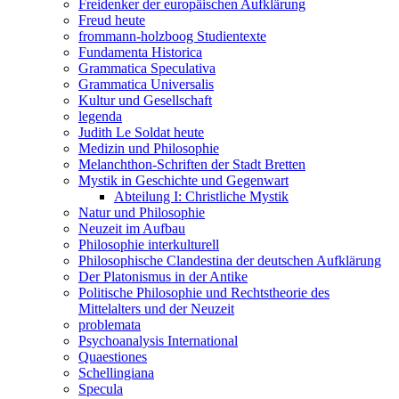
Freidenker der europäischen Aufklärung
Freud heute
frommann-holzboog Studientexte
Fundamenta Historica
Grammatica Speculativa
Grammatica Universalis
Kultur und Gesellschaft
legenda
Judith Le Soldat heute
Medizin und Philosophie
Melanchthon-Schriften der Stadt Bretten
Mystik in Geschichte und Gegenwart
Abteilung I: Christliche Mystik
Natur und Philosophie
Neuzeit im Aufbau
Philosophie interkulturell
Philosophische Clandestina der deutschen Aufklärung
Der Platonismus in der Antike
Politische Philosophie und Rechtstheorie des
Mittelalters und der Neuzeit
problemata
Psychoanalysis International
Quaestiones
Schellingiana
Specula