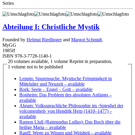
Series
Abteilung I: Christliche Mystik
Founded by
Helmut Riedlinger
and
Margot Schmidt
.
MyGG
1985
ff
ISBN 978-3-7728-1140-1
20 volumes available, 1 volume Reprint in preparation,
1 volume not to be published
Leppin: Spurensuche. Mystische Frömmigkeit in
Mittelalter und Neuzeit
– available
Bork: Seele – Engel – Gott
– available
Bonheim: Das Problem des absoluten Anfangs
–
available
Abram: Volkssprachliche Philosophie im ›Spieghel der
volcomenheit‹ von Hendrik Herp (1410–1477)
–
available
Ramon Llull (Raimundus Lullus): Das Buch über die
heilige Maria
– available
Ranff: Wege zu Wissen und Weisheit
– available