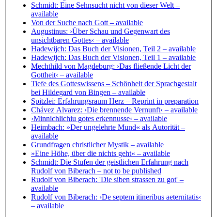
Schmidt: Eine Sehnsucht nicht von dieser Welt
–
available
Von der Suche nach Gott
– available
Augustinus: ›Über Schau und Gegenwart des
unsichtbaren Gottes‹
– available
Hadewijch: Das Buch der Visionen, Teil 2
– available
Hadewijch: Das Buch der Visionen, Teil 1
– available
Mechthild von Magdeburg: ›Das fließende Licht der
Gottheit‹
– available
Tiefe des Gotteswissens – Schönheit der Sprachgestalt
bei Hildegard von Bingen
– available
Spitzlei: Erfahrungsraum Herz
– Reprint in preparation
Chávez Alvarez: ›Die brennende Vernunft‹
– available
›Minnichlichiu gotes erkennusse‹
– available
Heimbach: »Der ungelehrte Mund« als Autorität
–
available
Grundfragen christlicher Mystik
– available
»Eine Höhe, über die nichts geht«
– available
Schmidt: Die Stufen der geistlichen Erfahrung nach
Rudolf von Biberach
– not to be published
Rudolf von Biberach: 'Die siben strassen zu got'
–
available
Rudolf von Biberach: ›De septem itineribus aeternitatis‹
– available