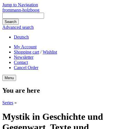
Jump to Navigation
frommann-holzboog
Advanced search
Deutsch
My Account
Shopping cart
/
Wishlist
Newsletter
Contact
Cancel Order
Menu
You are here
Series
»
Mystik in Geschichte und
Gegenwart. Texte und