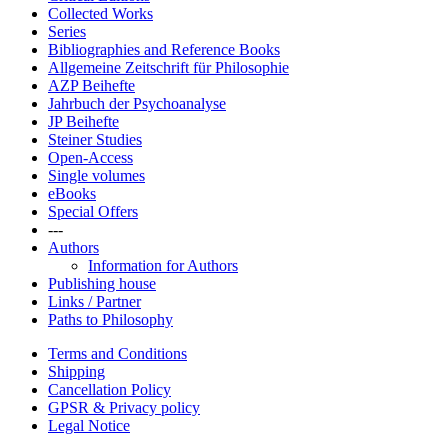
Collected Works
Series
Bibliographies and Reference Books
Allgemeine Zeitschrift für Philosophie
AZP Beihefte
Jahrbuch der Psychoanalyse
JP Beihefte
Steiner Studies
Open-Access
Single volumes
eBooks
Special Offers
---
Authors
Information for Authors
Publishing house
Links / Partner
Paths to Philosophy
Terms and Conditions
Shipping
Cancellation Policy
GPSR & Privacy policy
Legal Notice