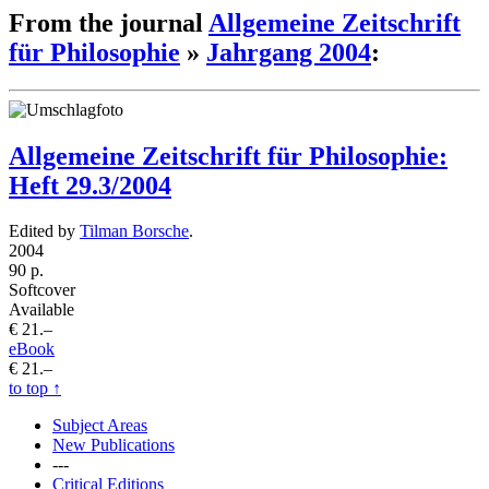
From the journal
Allgemeine Zeitschrift
für Philosophie
»
Jahrgang 2004
:
Allgemeine Zeitschrift für Philosophie:
Heft 29.3/2004
Edited by
Tilman Borsche
.
2004
90 p.
Softcover
Available
€ 21.–
eBook
€ 21.–
to top
↑
Subject Areas
New Publications
---
Critical Editions