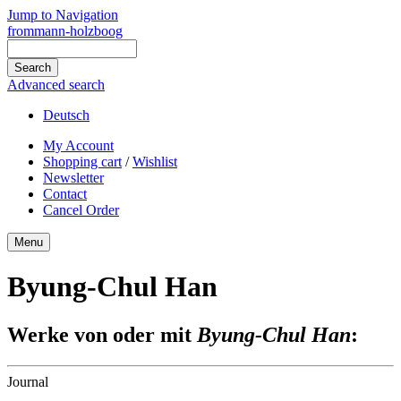
Jump to Navigation
frommann-holzboog
Advanced search
Deutsch
My Account
Shopping cart
/
Wishlist
Newsletter
Contact
Cancel Order
Menu
Byung-Chul Han
Werke von oder mit
Byung-Chul Han
:
Journal