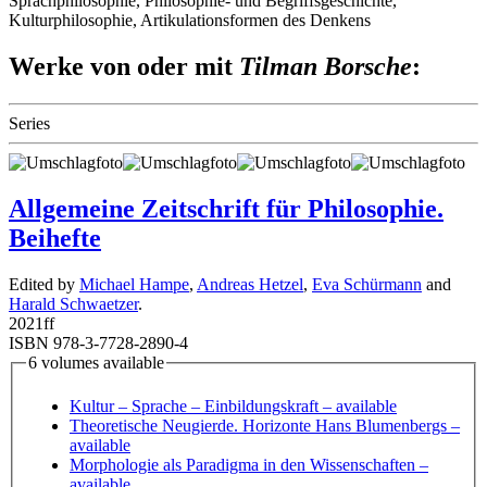
Sprachphilosophie, Philosophie- und Begriffsgeschichte,
Kulturphilosophie, Artikulationsformen des Denkens
Werke von oder mit
Tilman Borsche
:
Series
Allgemeine Zeitschrift für Philosophie.
Beihefte
Edited by
Michael Hampe
,
Andreas Hetzel
,
Eva Schürmann
and
Harald Schwaetzer
.
2021
ff
ISBN 978-3-7728-2890-4
6 volumes available
Kultur – Sprache – Einbildungskraft
– available
Theoretische Neugierde. Horizonte Hans Blumenbergs
–
available
Morphologie als Paradigma in den Wissenschaften
–
available