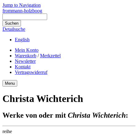
Jump to Navigation
frommann-holzboog
Detailsuche
English
Mein Konto
Warenkorb
/
Merkzettel
Newsletter
Kontakt
Vertragswiderruf
Menu
Christa Wichterich
Werke von oder mit
Christa Wichterich
:
reihe