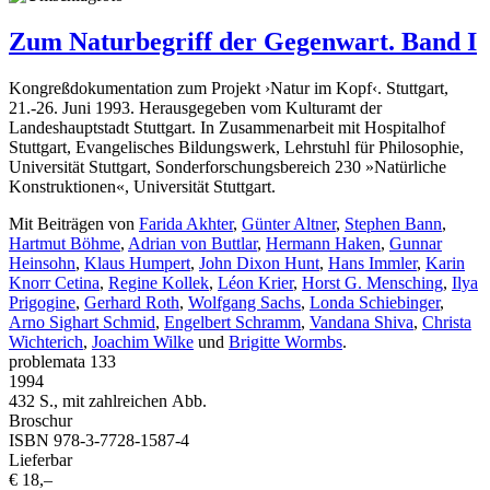
Zum Naturbegriff der Gegenwart. Band I
Kongreßdokumentation zum Projekt ›Natur im Kopf‹. Stuttgart,
21.-26. Juni 1993. Herausgegeben vom Kulturamt der
Landeshauptstadt Stuttgart. In Zusammenarbeit mit Hospitalhof
Stuttgart, Evangelisches Bildungswerk, Lehrstuhl für Philosophie,
Universität Stuttgart, Sonderforschungsbereich 230 »Natürliche
Konstruktionen«, Universität Stuttgart.
Mit Beiträgen von
Farida Akhter
,
Günter Altner
,
Stephen Bann
,
Hartmut Böhme
,
Adrian von Buttlar
,
Hermann Haken
,
Gunnar
Heinsohn
,
Klaus Humpert
,
John Dixon Hunt
,
Hans Immler
,
Karin
Knorr Cetina
,
Regine Kollek
,
Léon Krier
,
Horst G. Mensching
,
Ilya
Prigogine
,
Gerhard Roth
,
Wolfgang Sachs
,
Londa Schiebinger
,
Arno Sighart Schmid
,
Engelbert Schramm
,
Vandana Shiva
,
Christa
Wichterich
,
Joachim Wilke
und
Brigitte Wormbs
.
problemata 133
1994
432 S., mit zahlreichen Abb.
Broschur
ISBN 978-3-7728-1587-4
Lieferbar
€ 18,–