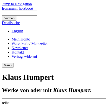
Jump to Navigation
frommann-holzboog
Detailsuche
English
Mein Konto
Warenkorb
/
Merkzettel
Newsletter
Kontakt
Vertragswiderruf
Menu
Klaus Humpert
Werke von oder mit
Klaus Humpert
:
reihe