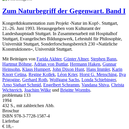
Zum Naturbegriff der Gegenwart. Band I
Kongreßdokumentation zum Projekt ›Natur im Kopf‹. Stuttgart,
21.-26. Juni 1993. Herausgegeben vom Kulturamt der
Landeshauptstadt Stuttgart. In Zusammenarbeit mit Hospitalhof
Stuttgart, Evangelisches Bildungswerk, Lehrstuhl für Philosophie,
Universität Stuttgart, Sonderforschungsbereich 230 »Natürliche
Konstruktionen«, Universität Stuttgart.
Mit Beiträgen von
Farida Akhter
,
Günter Altner
,
Stephen Bann
,
Hartmut Böhme
,
Adrian von Buttlar
,
Hermann Haken
,
Gunnar
Heinsohn
,
Klaus Humpert
,
John Dixon Hunt
,
Hans Immler
,
Karin
Knorr Cetina
,
Regine Kollek
,
Léon Krier
,
Horst G. Mensching
,
Ilya
Prigogine
,
Gerhard Roth
,
Wolfgang Sachs
,
Londa Schiebinger
,
Arno Sighart Schmid
,
Engelbert Schramm
,
Vandana Shiva
,
Christa
Wichterich
,
Joachim Wilke
und
Brigitte Wormbs
.
problemata 133
1994
432 S., mit zahlreichen Abb.
Broschur
ISBN 978-3-7728-1587-4
Lieferbar
€ 18,–