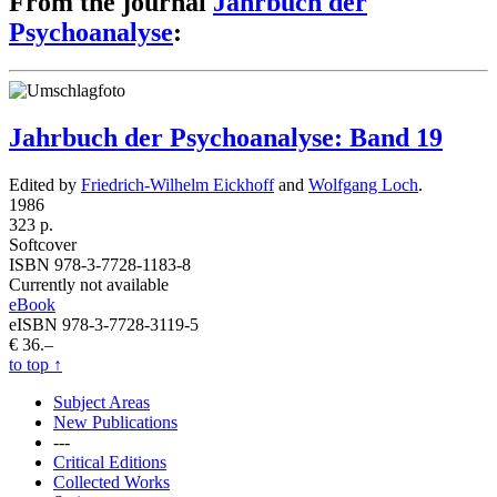
From the journal
Jahrbuch der
Psychoanalyse
:
Jahrbuch der Psychoanalyse: Band 19
Edited by
Friedrich-Wilhelm Eickhoff
and
Wolfgang Loch
.
1986
323 p.
Softcover
ISBN 978-3-7728-1183-8
Currently not available
eBook
eISBN 978-3-7728-3119-5
€ 36.–
to top
↑
Subject Areas
New Publications
---
Critical Editions
Collected Works