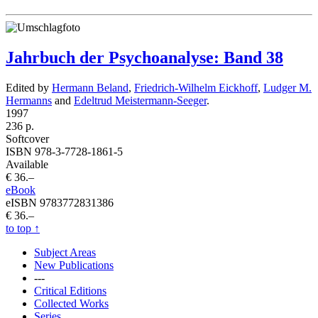
Jahrbuch der Psychoanalyse: Band 38
Edited by
Hermann Beland
,
Friedrich-Wilhelm Eickhoff
,
Ludger M.
Hermanns
and
Edeltrud Meistermann-Seeger
.
1997
236 p.
Softcover
ISBN 978-3-7728-1861-5
Available
€ 36.–
eBook
eISBN 9783772831386
€ 36.–
to top
↑
Subject Areas
New Publications
---
Critical Editions
Collected Works
Series