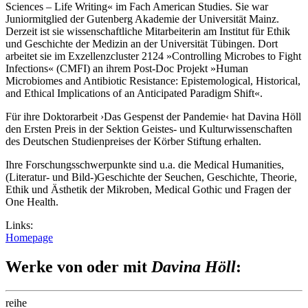
Sciences – Life Writing« im Fach American Studies. Sie war
Juniormitglied der Gutenberg Akademie der Universität Mainz.
Derzeit ist sie wissenschaftliche Mitarbeiterin am Institut für Ethik
und Geschichte der Medizin an der Universität Tübingen. Dort
arbeitet sie im Exzellenzcluster 2124 »Controlling Microbes to Fight
Infections« (CMFI) an ihrem Post-Doc Projekt »Human
Microbiomes and Antibiotic Resistance: Epistemological, Historical,
and Ethical Implications of an Anticipated Paradigm Shift«.
Für ihre Doktorarbeit ›Das Gespenst der Pandemie‹ hat Davina Höll
den Ersten Preis in der Sektion Geistes- und Kulturwissenschaften
des Deutschen Studienpreises der Körber Stiftung erhalten.
Ihre Forschungsschwerpunkte sind u.a. die Medical Humanities,
(Literatur- und Bild-)Geschichte der Seuchen, Geschichte, Theorie,
Ethik und Ästhetik der Mikroben, Medical Gothic und Fragen der
One Health.
Links:
Homepage
Werke von oder mit
Davina Höll
:
reihe