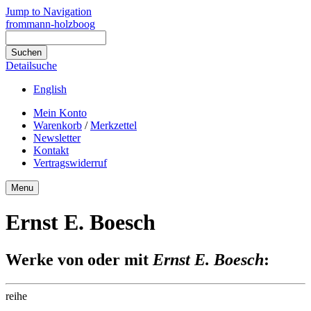
Jump to Navigation
frommann-holzboog
Detailsuche
English
Mein Konto
Warenkorb
/
Merkzettel
Newsletter
Kontakt
Vertragswiderruf
Menu
Ernst E. Boesch
Werke von oder mit
Ernst E. Boesch
:
reihe