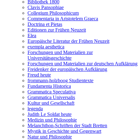
Bibliothek 1800
Clavis Pansophiae
Collegium Philosophicum
Commentaria in Aristotelem Graeca
Doctrina et Pietas
Editionen zur Frühen Neuzeit
Elea
Europäische Literatur der Frühen Neuzeit
exempla aesthetica
Forschungen und Materialien zur
Universitätsgeschichte
Forschungen und Materialien zur deutschen Aufklärung
Freidenker der europäischen Aufklärung
Freud heute
frommann-holzboog Studientexte
Fundamenta Historica
Grammatica Speculativa
Grammatica Universalis
Kultur und Gesellschaft
legenda
Judith Le Soldat heute
Medizin und Philosophie
Melanchthon-Schriften der Stadt Bretten
Mystik in Geschichte und Gegenwart
Natur und Philosophie