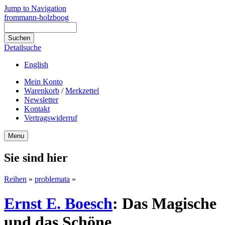
Jump to Navigation
frommann-holzboog
Detailsuche
English
Mein Konto
Warenkorb
/
Merkzettel
Newsletter
Kontakt
Vertragswiderruf
Menu
Sie sind hier
Reihen
»
problemata
»
Ernst E. Boesch
:
Das Magische
und das Schöne