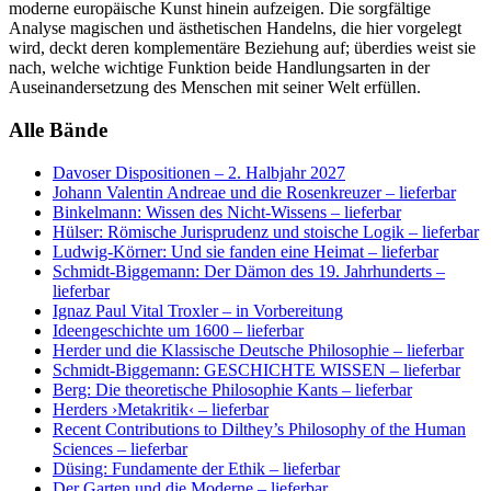
moderne europäische Kunst hinein aufzeigen. Die sorgfältige
Analyse magischen und ästhetischen Handelns, die hier vorgelegt
wird, deckt deren komplementäre Beziehung auf; überdies weist sie
nach, welche wichtige Funktion beide Handlungsarten in der
Auseinandersetzung des Menschen mit seiner Welt erfüllen.
Alle Bände
Davoser Dispositionen
– 2. Halbjahr 2027
Johann Valentin Andreae und die Rosenkreuzer
– lieferbar
Binkelmann: Wissen des Nicht-Wissens
– lieferbar
Hülser: Römische Jurisprudenz und stoische Logik
– lieferbar
Ludwig-Körner: Und sie fanden eine Heimat
– lieferbar
Schmidt-Biggemann: Der Dämon des 19. Jahrhunderts
–
lieferbar
Ignaz Paul Vital Troxler
– in Vorbereitung
Ideengeschichte um 1600
– lieferbar
Herder und die Klassische Deutsche Philosophie
– lieferbar
Schmidt-Biggemann: GESCHICHTE WISSEN
– lieferbar
Berg: Die theoretische Philosophie Kants
– lieferbar
Herders ›Metakritik‹
– lieferbar
Recent Contributions to Dilthey’s Philosophy of the Human
Sciences
– lieferbar
Düsing: Fundamente der Ethik
– lieferbar
Der Garten und die Moderne
– lieferbar