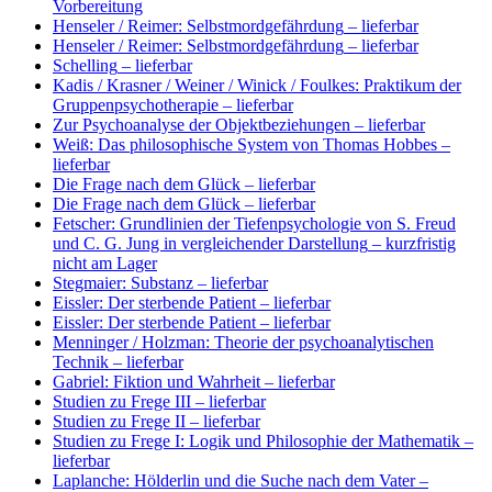
Vorbereitung
Henseler / Reimer: Selbstmordgefährdung
– lieferbar
Henseler / Reimer: Selbstmordgefährdung
– lieferbar
Schelling
– lieferbar
Kadis / Krasner / Weiner / Winick / Foulkes: Praktikum der
Gruppenpsychotherapie
– lieferbar
Zur Psychoanalyse der Objektbeziehungen
– lieferbar
Weiß: Das philosophische System von Thomas Hobbes
–
lieferbar
Die Frage nach dem Glück
– lieferbar
Die Frage nach dem Glück
– lieferbar
Fetscher: Grundlinien der Tiefenpsychologie von S. Freud
und C. G. Jung in vergleichender Darstellung
– kurzfristig
nicht am Lager
Stegmaier: Substanz
– lieferbar
Eissler: Der sterbende Patient
– lieferbar
Eissler: Der sterbende Patient
– lieferbar
Menninger / Holzman: Theorie der psychoanalytischen
Technik
– lieferbar
Gabriel: Fiktion und Wahrheit
– lieferbar
Studien zu Frege III
– lieferbar
Studien zu Frege II
– lieferbar
Studien zu Frege I: Logik und Philosophie der Mathematik
–
lieferbar
Laplanche: Hölderlin und die Suche nach dem Vater
–