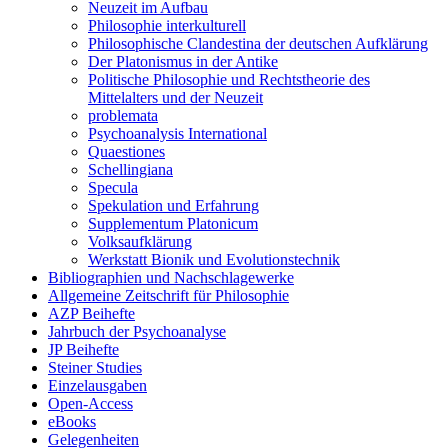
Neuzeit im Aufbau
Philosophie interkulturell
Philosophische Clandestina der deutschen Aufklärung
Der Platonismus in der Antike
Politische Philosophie und Rechtstheorie des
Mittelalters und der Neuzeit
problemata
Psychoanalysis International
Quaestiones
Schellingiana
Specula
Spekulation und Erfahrung
Supplementum Platonicum
Volksaufklärung
Werkstatt Bionik und Evolutionstechnik
Bibliographien und Nachschlagewerke
Allgemeine Zeitschrift für Philosophie
AZP Beihefte
Jahrbuch der Psychoanalyse
JP Beihefte
Steiner Studies
Einzelausgaben
Open-Access
eBooks
Gelegenheiten