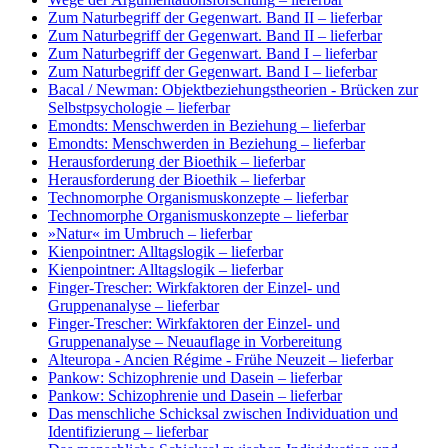
Zum Naturbegriff der Gegenwart. Band II
– lieferbar
Zum Naturbegriff der Gegenwart. Band II
– lieferbar
Zum Naturbegriff der Gegenwart. Band I
– lieferbar
Zum Naturbegriff der Gegenwart. Band I
– lieferbar
Bacal / Newman: Objektbeziehungstheorien - Brücken zur
Selbstpsychologie
– lieferbar
Emondts: Menschwerden in Beziehung
– lieferbar
Emondts: Menschwerden in Beziehung
– lieferbar
Herausforderung der Bioethik
– lieferbar
Herausforderung der Bioethik
– lieferbar
Technomorphe Organismuskonzepte
– lieferbar
Technomorphe Organismuskonzepte
– lieferbar
»Natur« im Umbruch
– lieferbar
Kienpointner: Alltagslogik
– lieferbar
Kienpointner: Alltagslogik
– lieferbar
Finger-Trescher: Wirkfaktoren der Einzel- und
Gruppenanalyse
– lieferbar
Finger-Trescher: Wirkfaktoren der Einzel- und
Gruppenanalyse
– Neuauflage in Vorbereitung
Alteuropa - Ancien Régime - Frühe Neuzeit
– lieferbar
Pankow: Schizophrenie und Dasein
– lieferbar
Pankow: Schizophrenie und Dasein
– lieferbar
Das menschliche Schicksal zwischen Individuation und
Identifizierung
– lieferbar