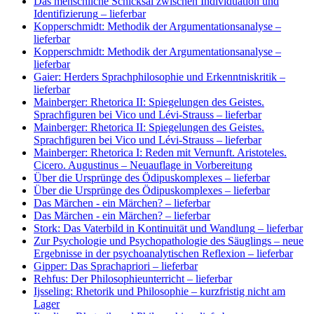
Das menschliche Schicksal zwischen Individuation und
Identifizierung
– lieferbar
Kopperschmidt: Methodik der Argumentationsanalyse
–
lieferbar
Kopperschmidt: Methodik der Argumentationsanalyse
–
lieferbar
Gaier: Herders Sprachphilosophie und Erkenntniskritik
–
lieferbar
Mainberger: Rhetorica II: Spiegelungen des Geistes.
Sprachfiguren bei Vico und Lévi-Strauss
– lieferbar
Mainberger: Rhetorica II: Spiegelungen des Geistes.
Sprachfiguren bei Vico und Lévi-Strauss
– lieferbar
Mainberger: Rhetorica I: Reden mit Vernunft. Aristoteles.
Cicero. Augustinus
– Neuauflage in Vorbereitung
Über die Ursprünge des Ödipuskomplexes
– lieferbar
Über die Ursprünge des Ödipuskomplexes
– lieferbar
Das Märchen - ein Märchen?
– lieferbar
Das Märchen - ein Märchen?
– lieferbar
Stork: Das Vaterbild in Kontinuität und Wandlung
– lieferbar
Zur Psychologie und Psychopathologie des Säuglings – neue
Ergebnisse in der psychoanalytischen Reflexion
– lieferbar
Gipper: Das Sprachapriori
– lieferbar
Rehfus: Der Philosophieunterricht
– lieferbar
Ijsseling: Rhetorik und Philosophie
– kurzfristig nicht am
Lager