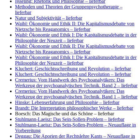
Ijsseling: Rhetorik und Philosophie
– lieferbar
Methoden und Theorien der Gruppenpsychotherapie
–
lieferbar
Natur und Subjektivität
– lieferbar
Waibl: Ökonomie und Ethik II: Die Kapitalismusdebatte von
Nietzsche bis Reaganomics
– lieferbar
Waibl: Ökonomie und Ethik I: Die Kapitalismusdebatte in der
Philosophie der Neuzeit
– lieferbar
Waibl: Ökonomie und Ethik II: Die Kapitalismusdebatte von
Nietzsche bis Reaganomics
– lieferbar
Waibl: Ökonomie und Ethik I: Die Kapitalismusdebatte in der
Philosophie der Neuzeit
– lieferbar
Kluchert: Geschichtsschreibung und Revolution
– lieferbar
Kluchert: Geschichtsschreibung und Revolution
– lieferbar
Cremerius: Vom Handwerk des Psychoanalytikers: Das
Werkzeug der psychoanalytischen Technik. Band 2
– lieferbar
Cremerius: Vom Handwerk des Psychoanalytikers: Das
Werkzeug der psychoanalytischen Technik. Band 1
– lieferbar
Hinske: Lebenserfahrung und Philosophie
– lieferbar
Brandt: Die Interpretation philosophischer Werke
– lieferbar
Boesch: Das Magische und das Schöne
– lieferbar
Stuhlmann-Laeisz: Das Sein-Sollen-Problem
– lieferbar
Stuhlmann-Laeisz: Das Sein-Sollen-Problem
– Neuauflage in
Vorbereitung
Deggau: Die Aporien der Rechtslehre Kants
– Neuauflage in