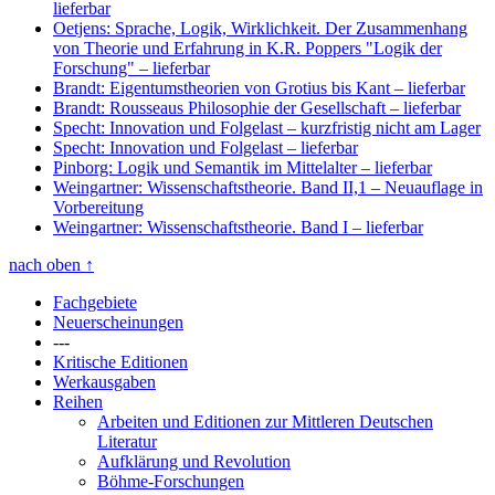
lieferbar
Oetjens: Sprache, Logik, Wirklichkeit. Der Zusammenhang
von Theorie und Erfahrung in K.R. Poppers "Logik der
Forschung"
– lieferbar
Brandt: Eigentumstheorien von Grotius bis Kant
– lieferbar
Brandt: Rousseaus Philosophie der Gesellschaft
– lieferbar
Specht: Innovation und Folgelast
– kurzfristig nicht am Lager
Specht: Innovation und Folgelast
– lieferbar
Pinborg: Logik und Semantik im Mittelalter
– lieferbar
Weingartner: Wissenschaftstheorie. Band II,1
– Neuauflage in
Vorbereitung
Weingartner: Wissenschaftstheorie. Band I
– lieferbar
nach oben
↑
Fachgebiete
Neuerscheinungen
---
Kritische Editionen
Werkausgaben
Reihen
Arbeiten und Editionen zur Mittleren Deutschen
Literatur
Aufklärung und Revolution
Böhme-Forschungen