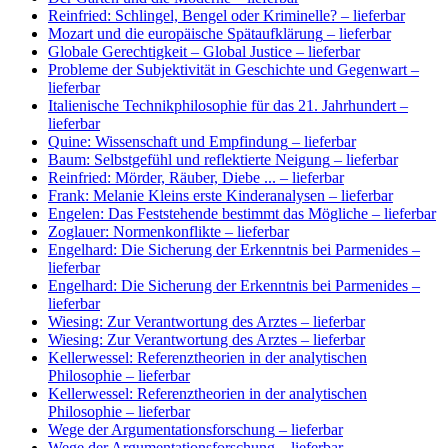
Reinfried: Schlingel, Bengel oder Kriminelle?
– lieferbar
Mozart und die europäische Spätaufklärung
– lieferbar
Globale Gerechtigkeit – Global Justice
– lieferbar
Probleme der Subjektivität in Geschichte und Gegenwart
–
lieferbar
Italienische Technikphilosophie für das 21. Jahrhundert
–
lieferbar
Quine: Wissenschaft und Empfindung
– lieferbar
Baum: Selbstgefühl und reflektierte Neigung
– lieferbar
Reinfried: Mörder, Räuber, Diebe ...
– lieferbar
Frank: Melanie Kleins erste Kinderanalysen
– lieferbar
Engelen: Das Feststehende bestimmt das Mögliche
– lieferbar
Zoglauer: Normenkonflikte
– lieferbar
Engelhard: Die Sicherung der Erkenntnis bei Parmenides
–
lieferbar
Engelhard: Die Sicherung der Erkenntnis bei Parmenides
–
lieferbar
Wiesing: Zur Verantwortung des Arztes
– lieferbar
Wiesing: Zur Verantwortung des Arztes
– lieferbar
Kellerwessel: Referenztheorien in der analytischen
Philosophie
– lieferbar
Kellerwessel: Referenztheorien in der analytischen
Philosophie
– lieferbar
Wege der Argumentationsforschung
– lieferbar
Wege der Argumentationsforschung
– lieferbar