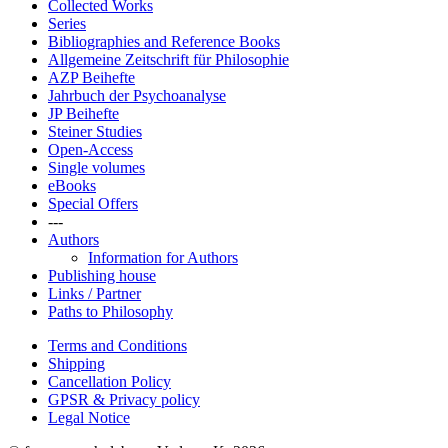
Collected Works
Series
Bibliographies and Reference Books
Allgemeine Zeitschrift für Philosophie
AZP Beihefte
Jahrbuch der Psychoanalyse
JP Beihefte
Steiner Studies
Open-Access
Single volumes
eBooks
Special Offers
---
Authors
Information for Authors
Publishing house
Links / Partner
Paths to Philosophy
Terms and Conditions
Shipping
Cancellation Policy
GPSR & Privacy policy
Legal Notice