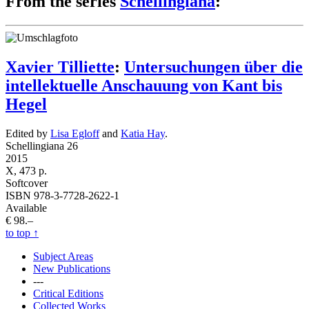
From the series
Schellingiana
:
Xavier Tilliette
:
Untersuchungen über die
intellektuelle Anschauung von Kant bis
Hegel
Edited by
Lisa Egloff
and
Katia Hay
.
Schellingiana 26
2015
X, 473 p.
Softcover
ISBN 978-3-7728-2622-1
Available
€ 98.–
to top
↑
Subject Areas
New Publications
---
Critical Editions
Collected Works