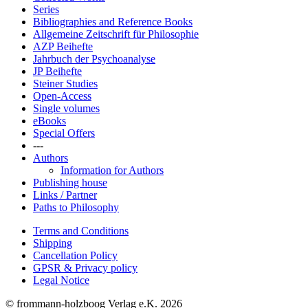
Series
Bibliographies and Reference Books
Allgemeine Zeitschrift für Philosophie
AZP Beihefte
Jahrbuch der Psychoanalyse
JP Beihefte
Steiner Studies
Open-Access
Single volumes
eBooks
Special Offers
---
Authors
Information for Authors
Publishing house
Links / Partner
Paths to Philosophy
Terms and Conditions
Shipping
Cancellation Policy
GPSR & Privacy policy
Legal Notice
© frommann-holzboog Verlag e.K. 2026