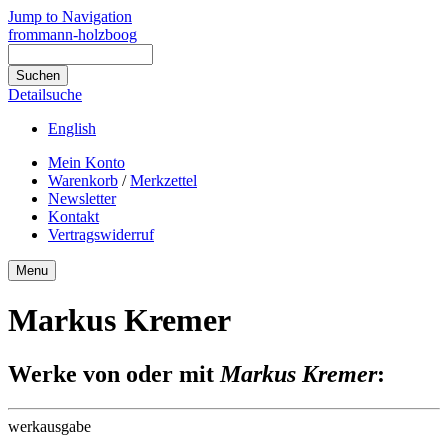
Jump to Navigation
frommann-holzboog
Detailsuche
English
Mein Konto
Warenkorb
/
Merkzettel
Newsletter
Kontakt
Vertragswiderruf
Menu
Markus Kremer
Werke von oder mit
Markus Kremer
:
werkausgabe