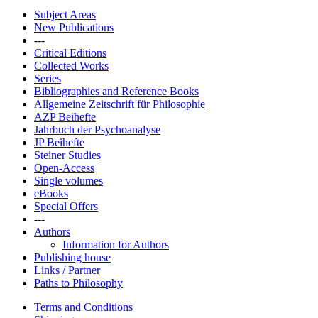
Subject Areas
New Publications
---
Critical Editions
Collected Works
Series
Bibliographies and Reference Books
Allgemeine Zeitschrift für Philosophie
AZP Beihefte
Jahrbuch der Psychoanalyse
JP Beihefte
Steiner Studies
Open-Access
Single volumes
eBooks
Special Offers
---
Authors
Information for Authors
Publishing house
Links / Partner
Paths to Philosophy
Terms and Conditions