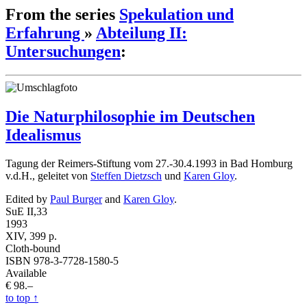
From the series
Spekulation und
Erfahrung
»
Abteilung II:
Untersuchungen
:
Die Naturphilosophie im Deutschen
Idealismus
Tagung der Reimers-Stiftung vom 27.-30.4.1993 in Bad Homburg
v.d.H., geleitet von
Steffen Dietzsch
und
Karen Gloy
.
Edited by
Paul Burger
and
Karen Gloy
.
SuE II,33
1993
XIV, 399 p.
Cloth-bound
ISBN 978-3-7728-1580-5
Available
€ 98.–
to top
↑