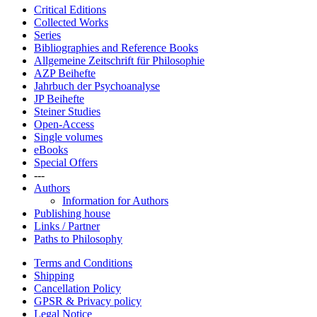
Critical Editions
Collected Works
Series
Bibliographies and Reference Books
Allgemeine Zeitschrift für Philosophie
AZP Beihefte
Jahrbuch der Psychoanalyse
JP Beihefte
Steiner Studies
Open-Access
Single volumes
eBooks
Special Offers
---
Authors
Information for Authors
Publishing house
Links / Partner
Paths to Philosophy
Terms and Conditions
Shipping
Cancellation Policy
GPSR & Privacy policy
Legal Notice