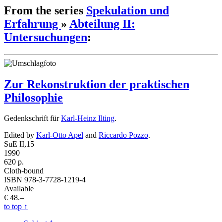
From the series
Spekulation und
Erfahrung
»
Abteilung II:
Untersuchungen
:
Zur Rekonstruktion der praktischen
Philosophie
Gedenkschrift für
Karl-Heinz Ilting
.
Edited by
Karl-Otto Apel
and
Riccardo Pozzo
.
SuE II,15
1990
620 p.
Cloth-bound
ISBN 978-3-7728-1219-4
Available
€ 48.–
to top
↑