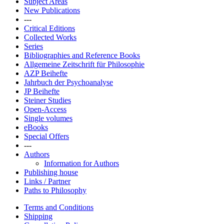
Subject Areas
New Publications
---
Critical Editions
Collected Works
Series
Bibliographies and Reference Books
Allgemeine Zeitschrift für Philosophie
AZP Beihefte
Jahrbuch der Psychoanalyse
JP Beihefte
Steiner Studies
Open-Access
Single volumes
eBooks
Special Offers
---
Authors
Information for Authors
Publishing house
Links / Partner
Paths to Philosophy
Terms and Conditions
Shipping