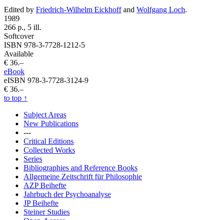
Edited by
Friedrich-Wilhelm Eickhoff
and
Wolfgang Loch
.
1989
266 p., 5 ill.
Softcover
ISBN 978-3-7728-1212-5
Available
€ 36.–
eBook
eISBN 978-3-7728-3124-9
€ 36.–
to top
↑
Subject Areas
New Publications
---
Critical Editions
Collected Works
Series
Bibliographies and Reference Books
Allgemeine Zeitschrift für Philosophie
AZP Beihefte
Jahrbuch der Psychoanalyse
JP Beihefte
Steiner Studies