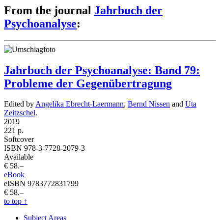
From the journal
Jahrbuch der
Psychoanalyse
:
Jahrbuch der Psychoanalyse: Band 79:
Probleme der Gegenübertragung
Edited by
Angelika Ebrecht-Laermann
,
Bernd Nissen
and
Uta
Zeitzschel
.
2019
221 p.
Softcover
ISBN 978-3-7728-2079-3
Available
€ 58.–
eBook
eISBN 9783772831799
€ 58.–
to top
↑
Subject Areas