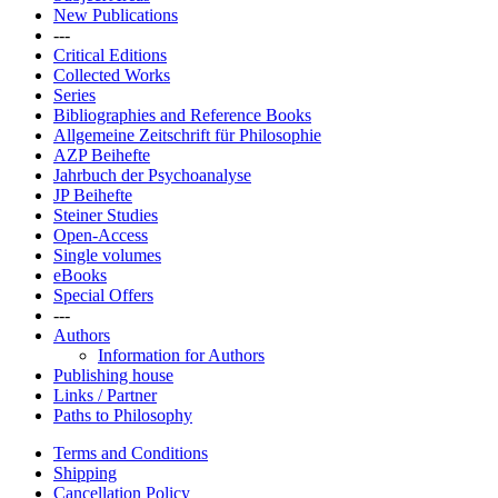
New Publications
---
Critical Editions
Collected Works
Series
Bibliographies and Reference Books
Allgemeine Zeitschrift für Philosophie
AZP Beihefte
Jahrbuch der Psychoanalyse
JP Beihefte
Steiner Studies
Open-Access
Single volumes
eBooks
Special Offers
---
Authors
Information for Authors
Publishing house
Links / Partner
Paths to Philosophy
Terms and Conditions
Shipping
Cancellation Policy