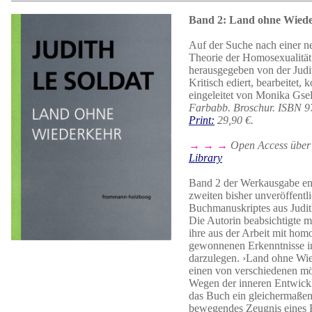
Band 2: Land ohne Wied
Auf der Suche nach einer n
Theorie der Homosexualitä
herausgegeben von der Judit
Kritisch ediert, bearbeitet,
eingeleitet von Monika Gsel
Farbabb. Broschur. ISBN 9
Print:
29,90 €.
→ → →
Open Access über
Library
Band 2 der Werkausgabe ent
zweiten bisher unveröffentl
Buchmanuskriptes aus Judit
Die Autorin beabsichtigte m
ihre aus der Arbeit mit ho
gewonnenen Erkenntnisse in
darzulegen. ›Land ohne Wie
einen von verschiedenen m
Wegen der inneren Entwickl
das Buch ein gleichermaßen
bewegendes Zeugnis eines P