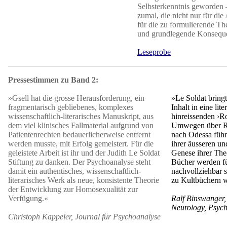
Selbsterkenntnis geworden –
zumal, die nicht nur für die
für die zu formulierende Th
und grundlegende Konseque
Leseprobe
Pressestimmen zu Band 2:
»Gsell hat die grosse Herausforderung, ein
»Le Soldat bring
fragmentarisch gebliebenes, komplexes
Inhalt in eine lit
wissenschaftlich-literarisches Manuskript, aus
hinreissenden ›R
dem viel klinisches Fallmaterial aufgrund von
Umwegen über R
Patientenrechten bedauerlicherweise entfernt
nach Odessa führt
werden musste, mit Erfolg gemeistert. Für die
ihrer äusseren un
geleistete Arbeit ist ihr und der Judith Le Soldat
Genese ihrer Theo
Stiftung zu danken. Der Psychoanalyse steht
Bücher werden fü
damit ein authentisches, wissenschaftlich-
nachvollziehbar s
literarisches Werk als neue, konsistente Theorie
zu Kultbüchern 
der Entwicklung zur Homosexualität zur
Verfügung.«
Ralf Binswanger,
Neurology, Psych
Christoph Kappeler, Journal für Psychoanalyse