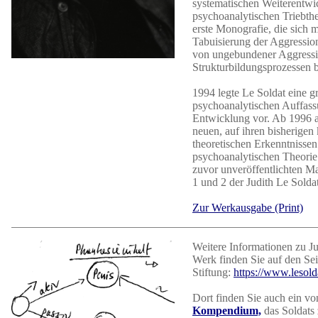
systematischen Weiterentwi
psychoanalytischen Triebthe
erste Monografie, die sich m
Tabuisierung der Aggressio
von ungebundener Aggressi
Strukturbildungsprozessen b
1994 legte Le Soldat eine 
psychoanalytischen Auffass
Entwicklung vor. Ab 1996 ar
neuen, auf ihren bisherigen
theoretischen Erkenntnissen
psychoanalytischen Theorie
zuvor unveröffentlichten Ma
1 und 2 der Judith Le Sold
Zur Werkausgabe (Print)
Weitere Informationen zu J
Werk finden Sie auf den Sei
Stiftung:
https://www.lesold
Dort finden Sie auch ein vo
Kompendium,
das Soldats 