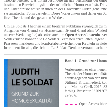
Theorie geleistet. Das gilt insbesondere für das Verständnis der ödip
bestimmten Entwicklungslinie der männlichen Homosexualität. Die
und Erkenntnisse hat sie in ihren an der Universität Zürich gehalten
systematischer Form dargelegt. Diese Vorlesungen sind daher ein Sc
ihrer Theorie und des gesamten Werkes.
Um Le Soldats Theorien einem breiteren Publikum zugänglich zu mac
Ausgaben von ›Grund zur Homosexualität‹ und ›Land ohne Wiederk
unserer Werkausgabe) ab sofort auch im
Open Access kostenlos
ver
Volltextsuche können Sie Le Soldats Texte neu erschließen, eigene 
Passagen markieren und komfortabel zwischen den Kapiteln navigie
Instrument für alle, die sich mit Le Soldats Denken vertraut machen
Band 1: Grund zur Homos
Vorlesungen zu einer neuen
Theorie der Homosexualitä
herausgegeben von der Judi
Stiftung. Kritisch ediert, k
von Monika Gsell. 2015. 33
farbig). Broschur. ISBN 9
29,90 €.
→ → →
Open Access über