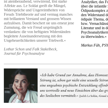
ist atemberaubend, verwirrend, löst starke
Analytiker, das 
Affekte aus. Le Soldat greift die Mängel,
über die infantile
Widersprüche und Ungereimtheiten von
Ödipuskomplex zu 
Freuds Triebtheorie auf und vermag manches
den Widerstand d
mit brillantem Verstand und grossem Wissen
ödipale Thema, de
aufzulösen. Damit beschert sie uns erneut jene
bzw. Vernachlässi
Zumutung, die wir Freud ursprünglich
Literatur und in 
verdanken: die von heftigsten Widerständen
Psychoanalytikern
begleitete Auseinandersetzung mit den
zu überwinden.«
Ungeheuerlichkeiten unserer Triebwelt.«
Markus Fäh, P
Lothar Schon und Falk Stakelbeck,
Journal für Psychoanalyse