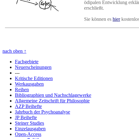
ödipalen Entwicklung erklär
erschließt.
Sie können es
hier
kostenlo
nach oben
↑
Fachgebiete
Neuerscheinungen
---
Kritische Editionen
Werkausgaben
Reihen
Bibliographien und Nachschlagewerke
Allgemeine Zeitschrift für Philosophie
AZP Beihefte
Jahrbuch der Psychoanalyse
JP Beihefte
Steiner Studies
Einzelausgaben
Open-Access