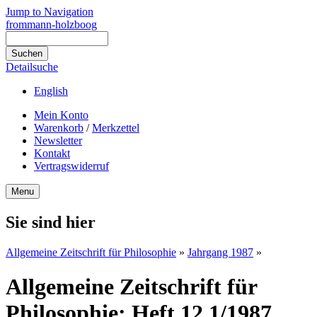
Jump to Navigation
frommann-holzboog
Detailsuche
English
Mein Konto
Warenkorb
/
Merkzettel
Newsletter
Kontakt
Vertragswiderruf
Menu
Sie sind hier
Allgemeine Zeitschrift für Philosophie
»
Jahrgang 1987
»
Allgemeine Zeitschrift für
Philosophie: Heft 12.1/1987