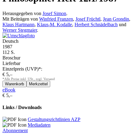
Herausgegeben von
Josef Simon
.
Mit Beiträgen von
Winfried Franzen
,
Josef Früchtl
,
Jean Grondin
,
Klaus Hartmann
,
Klaus-M. Kodalle
,
Herbert Schnädelbach
und
Werner Stegmaier
.
Deutsch
1987
112 S.
Broschur
Lieferbar
Einzelpreis (UVP)*:
€ 5,–
*Alle Preise inkl. USt., zzgl. Versand
eBook
€ 5,–
Links / Downloads
Gestaltungsrichtlinien AZP
Mediadaten
Abonnement