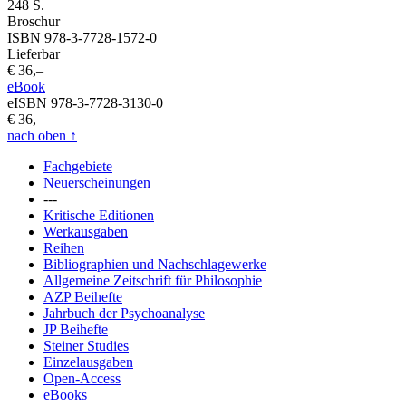
248 S.
Broschur
ISBN 978-3-7728-1572-0
Lieferbar
€ 36,–
eBook
eISBN 978-3-7728-3130-0
€ 36,–
nach oben
↑
Fachgebiete
Neuerscheinungen
---
Kritische Editionen
Werkausgaben
Reihen
Bibliographien und Nachschlagewerke
Allgemeine Zeitschrift für Philosophie
AZP Beihefte
Jahrbuch der Psychoanalyse
JP Beihefte
Steiner Studies
Einzelausgaben
Open-Access
eBooks