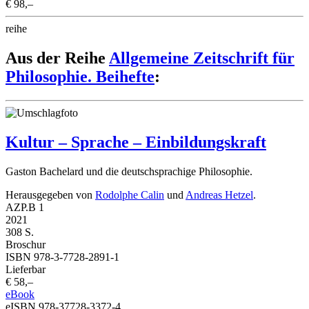
€ 98,–
reihe
Aus der Reihe
Allgemeine Zeitschrift für
Philosophie. Beihefte
:
Kultur – Sprache – Einbildungskraft
Gaston Bachelard und die deutschsprachige Philosophie.
Herausgegeben von
Rodolphe Calin
und
Andreas Hetzel
.
AZP.B 1
2021
308 S.
Broschur
ISBN 978-3-7728-2891-1
Lieferbar
€ 58,–
eBook
eISBN 978-37728-3372-4