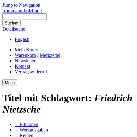
Jump to Navigation
frommann-holzboog
Detailsuche
English
Mein Konto
Warenkorb
/
Merkzettel
Newsletter
Kontakt
Vertragswiderruf
Menu
Titel mit Schlagwort:
Friedrich
Nietzsche
→
Editionen
→
Werkausgaben
→
Reihen