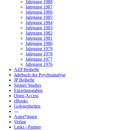
Jahrgang 1988
Jahrgang 1987
Jahrgang 1986
Jahrgang 1985
Jahrgang 1984
Jahrgang 1983
Jahrgang 1982
Jahrgang 1981
Jahrgang 1980
Jahrgang 1979
Jahrgang 1978
Jahrgang 1977
Jahrgang 1976
AZP Beihefte
Jahrbuch der Psychoanalyse
JP Beihefte
Steiner Studies
Einzelausgaben
Open-Access
eBooks
Gelegenheiten
---
Autor*innen
Verlag
Links / Partner