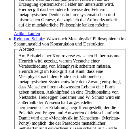
Erzeugung epistemischer Felder hin untersucht wird.
Hierbei gilt das besondere Interesse den Feldern
metaphysischen Denkens in ihrer systematischen und
historischen Genese, die zugleich die Aufmerksamkeit
auf die mittelalterliche Philosophie lenken möchte.
Artikel kaufen
Reinhard Schulz
: Wozu noch Metaphysik? Philosophieren im
Spannungsfeld von Konstruktion und Destruktion
Abstract
Am Beispiel einer Kontroverse zwischen Habermas und
Henrich wird gezeigt, warum Versuche einer
Verabschiedung von Metaphysik scheitern müssen.
Henrich zeigt im Rückgriff auf Kant, dass eine
Metaphysik nach dem Ende der traditionellen
metaphysischen Systementwürfe dem Zwang entspringt,
dass Menschen ihrem »bewussten Leben« eine Form
geben müssen. Anknüpfend an eine Traditionslinie von
Nietzsche, Heidegger, Gadamer und W. Schulz wird ein
außerhalb der Wissenschaft angesiedelter
hermeneutischer Erfahrungsbegriff vorgestellt, der die
Polarität von Fragen und Antworten dialektisch aufhebt.
Damit wird eine »Metaphysik im Menschen« (Merleau-
Ponty) möglich, die der Paradoxie menschlicher
Selbsterfahrung gewachsen zu sein scheint, auf »letzte