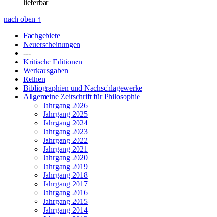
lieferbar
nach oben
↑
Fachgebiete
Neuerscheinungen
---
Kritische Editionen
Werkausgaben
Reihen
Bibliographien und Nachschlagewerke
Allgemeine Zeitschrift für Philosophie
Jahrgang 2026
Jahrgang 2025
Jahrgang 2024
Jahrgang 2023
Jahrgang 2022
Jahrgang 2021
Jahrgang 2020
Jahrgang 2019
Jahrgang 2018
Jahrgang 2017
Jahrgang 2016
Jahrgang 2015
Jahrgang 2014