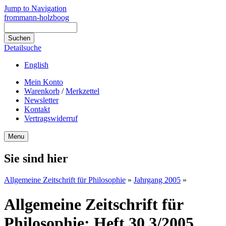
Jump to Navigation
frommann-holzboog
Detailsuche
English
Mein Konto
Warenkorb
/
Merkzettel
Newsletter
Kontakt
Vertragswiderruf
Menu
Sie sind hier
Allgemeine Zeitschrift für Philosophie
»
Jahrgang 2005
»
Allgemeine Zeitschrift für
Philosophie: Heft 30.3/2005