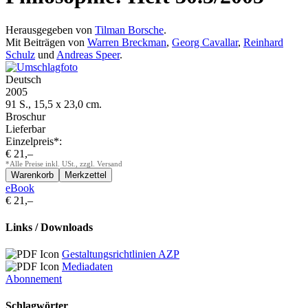
Herausgegeben von
Tilman Borsche
.
Mit Beiträgen von
Warren Breckman
,
Georg Cavallar
,
Reinhard
Schulz
und
Andreas Speer
.
Deutsch
2005
91 S., 15,5 x 23,0 cm.
Broschur
Lieferbar
Einzelpreis*:
€ 21,–
*Alle Preise inkl. USt., zzgl. Versand
eBook
€ 21,–
Links / Downloads
Gestaltungsrichtlinien AZP
Mediadaten
Abonnement
Schlagwörter