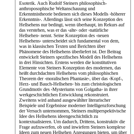
Esoterik. Auch Rudolf Steiners philosophisch-
anthroposophische Weltanschauung und
Erkenntnistheorie bedienen sich dieses Modells ›höherer
Erkenntnis‹. Allerdings lässt sich seine Konzeption des
Hellsehens nur bedingt, wenn überhaupt, im Rekurs auf
das verstehen, was er das ›alte‹ oder ›natürliche
Hellsehen‹ nennt. Seine Konzeption des ›neuen
Hellsehens‹ unterscheidet sich fundamental von dem,
was in klassischen Texten und Berichten über
Phänomene des Hellsehens überliefert ist. Der Beitrag
entwickelt Steiners spezifisches Modell des Hellsehens
in drei Hinsichten. Erstens werden die konstitutiven
Elemente von Steiners Konzeption des modernen, das
heißt durchdachten Hellsehens vom philosophischen
Theorem der ›moralischen Phantasie‹, über das ›Kopf-,
Herz- und Bauch-Hellsehen‹ bis zum christologischen
Grundmotiv des ›Mysteriums von Golgatha‹ in ihrer
werkgeschichtlichen Entwicklung rekonstruiert.
Zweitens wird anhand ausgewählter literarischer
Beispiele und Ergebnisse moderner Intelligenzforschung
der Versuch unternommen, Steiners multiperspektivische
Idee des Hellsehens ideengeschichtlich zu
kontextualisieren. Um dadurch, Drittens, konstruktiv die
Frage aufzuwerfen, ob und inwiefern Steiners komplexe
Ideen zum neuen Hellsehen Anregungen bieten, um über