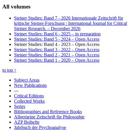
All volumes
Steiner Studies: Band 7 - 2026 Internationale Zeitschrift für
kritische Steiner-Forschung / International Journal for Critical
Steiner Research.
– December 2026
Steiner Studies: Band 6 - 2025
– in preparation
Steiner Studies: Band 5 - 2024
– Open Access
Steiner Studies: Band 4 - 2023
– Open Access
Steiner Studies: Band 3 - 2022
– Open Access
Steiner Studies: Band 2 - 2021
– Open Access
Steiner Studies: Band 1 - 2020
– Open Access
to top
↑
Subject Areas
New Publications
---
Critical Editions
Collected Works
Series
Bibliographies and Reference Books
Allgemeine Zeitschrift für Philosophie
AZP Beihefte
Jahrbuch der Psychoanalyse