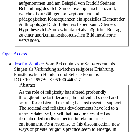
aufgenommen und am Beispiel von Rudolf Steiners
Behandlung des ›Ich-Sinnes‹ exemplarisch skizziert,
welche diskursfähigen konzeptionellen und
pädagogischen Konsequenzen ein spezielles Element der
Anthropologie Rudolf Steiners haben kann. Steiners
Hypothese ›Ich-Sinn‹ wird dabei als möglicher Beitrag
zu einer anerkennungstheoretischen Bildungstheorie
verstanden.
Open Access
Josefin Winther
: Vom Bekenntnis zur Selbsterkenntnis.
Singen als Verbindung zwischen religiöser Erfahrung,
künstlerischem Handeln und Selbsterkenntnis
DOI: 10.12857/STS.951000440-17
Abstract
As the role of religiosity has altered profoundly
throughout the last decades, the individual’s need and
search for existential meaning has lost essential support.
The societal and religious developments have led to a
more isolated self, a self that may be described as
disembedded or disconnected in relation to its
environment. As a response to this disconnection, new
ways of private religious practice seem to emerge. In