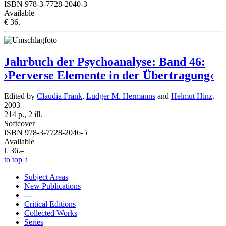
ISBN 978-3-7728-2040-3
Available
€ 36.–
Jahrbuch der Psychoanalyse: Band 46:
›Perverse Elemente in der Übertragung‹
Edited by
Claudia Frank
,
Ludger M. Hermanns
and
Helmut Hinz
.
2003
214 p., 2 ill.
Softcover
ISBN 978-3-7728-2046-5
Available
€ 36.–
to top
↑
Subject Areas
New Publications
---
Critical Editions
Collected Works
Series