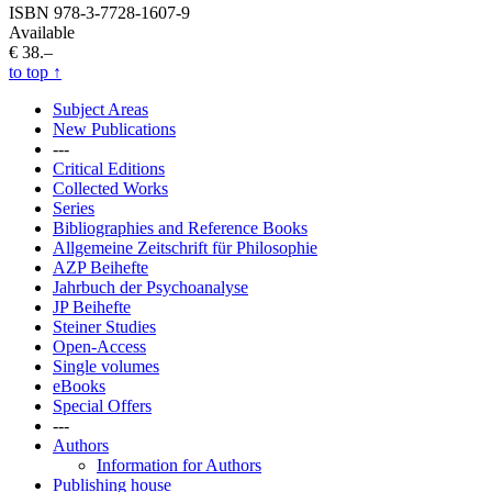
ISBN 978-3-7728-1607-9
Available
€ 38.–
to top
↑
Subject Areas
New Publications
---
Critical Editions
Collected Works
Series
Bibliographies and Reference Books
Allgemeine Zeitschrift für Philosophie
AZP Beihefte
Jahrbuch der Psychoanalyse
JP Beihefte
Steiner Studies
Open-Access
Single volumes
eBooks
Special Offers
---
Authors
Information for Authors
Publishing house