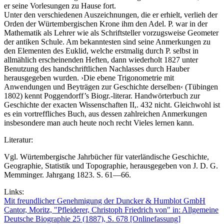
er seine Vorlesungen zu Hause fort.
Unter den verschiedenen Auszeichnungen, die er erhielt, verlieh der
Orden der Würtembergischen Krone ihm den Adel. P. war in der
Mathematik als Lehrer wie als Schriftsteller vorzugsweise Geometer
der antiken Schule. Am bekanntesten sind seine Anmerkungen zu
den Elementen des Euklid, welche erstmalig durch P. selbst in
allmählich erscheinenden Heften, dann wiederholt 1827 unter
Benutzung des handschriftlichen Nachlasses durch Hauber
herausgegeben wurden. ›Die ebene Trigonometrie mit
Anwendungen und Beyträgen zur Geschichte derselben‹ (Tübingen
1802) kennt Poggendorff’s Biogr.-literar. Handwörterbuch zur
Geschichte der exacten Wissenschaften II,. 432 nicht. Gleichwohl ist
es ein vortreffliches Buch, aus dessen zahlreichen Anmerkungen
insbesondere man auch heute noch recht Vieles lernen kann.
Literatur:
Vgl. Würtembergische Jahrbücher für vaterländische Geschichte,
Geographie, Statistik und Topographie, herausgegeben von J. D. G.
Memminger. Jahrgang 1823. S. 61—66.
Links:
Mit freundlicher Genehmigung der Duncker & Humblot GmbH
Cantor, Moritz, "Pfleiderer, Christoph Friedrich von" in: Allgemeine
Deutsche Biographie 25 (1887), S. 678 [Onlinefassung]