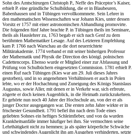
Sohn des Amtschirurgen Christoph P., Neffe des Präceptor’s Kaiser,
erhielt P. eine gründliche Schulbildung, die er in Blaubeuren,
Babenhausen und in Tübingen vervollkommnete. Sein Lehrer in
den mathematischen Wissenschaften war Johann Kies, unter dessen
Vorsitz er 1757 mit einer astronomischen Abhandlung promovirte.
Die folgenden fünf Jahre brachte P. in Tübingen theils im Seminare,
theils als Hauslehrer zu, 1763 begab er sich nach Genf zu dem
berühmten Mathematiker Lesage. Auf des Letzteren Empfehlung
kam P. 1766 nach Warschau an die dort neuerrichtete
Militärakademie. 1774 verband er mit seiner bisherigen Professur
der Mathematik und Physik die Direction des königl. polnischen
Cadettencorps. Ebenso wurde er Mitglied einer zur Abfassung und
Prüfung von Schulbüchern eingesetzten Commission. 1781 erhielt P.
einen Ruf nach Tübingen (Kies war am 29. Juli dieses Jahres
gestorben), und in so angenehmen Verhältnissen er auch in Polen
lebte, wo er der Hochachtung und Zuneigung des Königs Stanislaus
Augustus, sowie Aller, mit denen er in Verkehr war, sich erfreute,
zögerte er doch keinen Augenblick, in die Heimath zurückzukehren.
Er gehörte nun noch 40 Jahre der Hochschule an, von der er als
junger Doctor ausgegangen war. Die ersten zehn Jahre wirkte er in
frischester Gesundheit. 1791 befiel ihn nach dem Tode eines
geliebten Sohnes ein heftiges Schleimfieber, und von da wurden
Krankheitsanfälle immer häufiger bei ihm. Sie vermochten seine
Lehrthätigkeit nicht zu hemmen; ja als später körperliche Schwäche
und schwindendes Augenlicht ihn am Ausgehen verhinderten, setzte