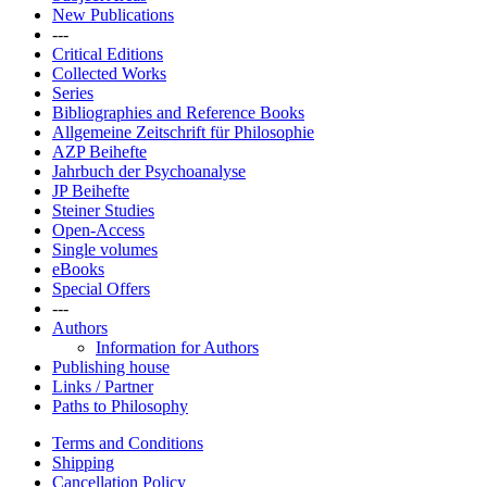
New Publications
---
Critical Editions
Collected Works
Series
Bibliographies and Reference Books
Allgemeine Zeitschrift für Philosophie
AZP Beihefte
Jahrbuch der Psychoanalyse
JP Beihefte
Steiner Studies
Open-Access
Single volumes
eBooks
Special Offers
---
Authors
Information for Authors
Publishing house
Links / Partner
Paths to Philosophy
Terms and Conditions
Shipping
Cancellation Policy