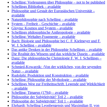
Schelling: Vorlesungen über Philosophie
– not to be published
Schellings Bibliothek
– available
Philosophie und Gestalt der Europäischen Universität
–
available
Naturphilosophie nach Schelling
– available
System – Freiheit – Geschichte
– available
Gloyna: Kosmos und System
– available
Schellings philosophische Anthropologie
– available
Schelling: Weltalter-Fragmente
– available
Bach: Biologie und Philosophie bei C. F. Kielmeyer und F.
W. J. Schelling
– available
Das antike Denken in der Philosophie Schellings
– available
Die Realität des Wissens und das wirkliche Dasein
– available
Danz: Die philosophische Christologie F. W. J. Schellings
–
available
Schmied-Kowarzik: ›Von der wirklichen, von der seyenden
Natur‹
– available
Rudolphi: Produktion und Konstruktion
– available
Schelling: Philosophie der Mythologie
– available
Schellings Weg zur Freiheitsschrift. Legende und Wirklichkeit
– available
Schelling: Timaeus (1794)
– available
Philosophie der Subjektivität? Teil 2
– available
Philosophie der Subjektivität? Teil 1
– available
Ehrhardt: Schelling Leonbergensis und Maximilian II. von