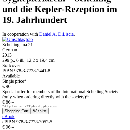
und die Kepler-Rezeption im
19. Jahrhundert
In cooperation with
Daniel A. DiLiscia
.
Schellingiana 21
German
2013
299 p., 6 ill., 12,2 x 19,4 cm.
Softcover
ISBN 978-3-7728-2441-8
Available
Single price*:
€ 96.–
Special offer for members of the International Schelling Society
(only when ordering directly with the society)*:
€ 86.–
*All prices incl. VAT plus shipping costs
eBook
eISBN 978-3-7728-3052-5
€ 96.–