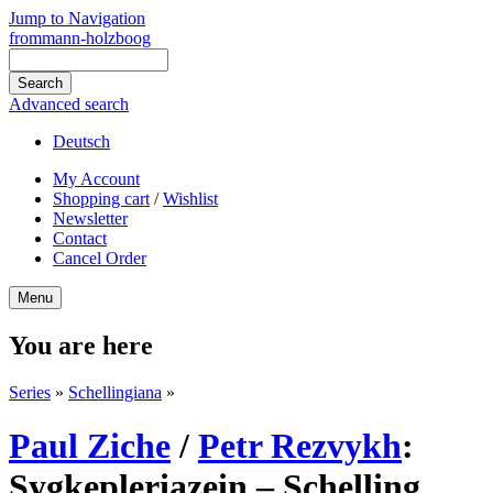
Jump to Navigation
frommann-holzboog
Advanced search
Deutsch
My Account
Shopping cart
/
Wishlist
Newsletter
Contact
Cancel Order
Menu
You are here
Series
»
Schellingiana
»
Paul Ziche
/
Petr Rezvykh
:
Sygkepleriazein – Schelling