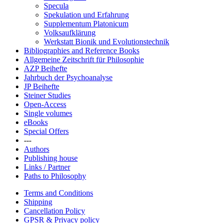
Specula
Spekulation und Erfahrung
Supplementum Platonicum
Volksaufklärung
Werkstatt Bionik und Evolutionstechnik
Bibliographies and Reference Books
Allgemeine Zeitschrift für Philosophie
AZP Beihefte
Jahrbuch der Psychoanalyse
JP Beihefte
Steiner Studies
Open-Access
Single volumes
eBooks
Special Offers
---
Authors
Publishing house
Links / Partner
Paths to Philosophy
Terms and Conditions
Shipping
Cancellation Policy
GPSR & Privacy policy