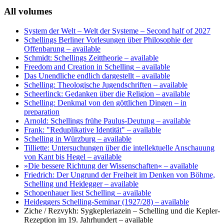
All volumes
System der Welt – Welt der Systeme
– Second half of 2027
Schellings Berliner Vorlesungen über Philosophie der
Offenbarung
– available
Schmidt: Schellings Zeittheorie
– available
Freedom and Creation in Schelling
– available
Das Unendliche endlich dargestellt
– available
Schelling: Theologische Jugendschriften
– available
Scheerlinck: Gedanken über die Religion
– available
Schelling: Denkmal von den göttlichen Dingen
– in
preparation
Arnold: Schellings frühe Paulus-Deutung
– available
Frank: "Reduplikative Identität"
– available
Schelling in Würzburg
– available
Tilliette: Untersuchungen über die intellektuelle Anschauung
von Kant bis Hegel
– available
»Die bessere Richtung der Wissenschaften«
– available
Friedrich: Der Ungrund der Freiheit im Denken von Böhme,
Schelling und Heidegger
– available
Schopenhauer liest Schelling
– available
Heideggers Schelling-Seminar (1927/28)
– available
Ziche / Rezvykh: Sygkepleriazein – Schelling und die Kepler-
Rezeption im 19. Jahrhundert
– available