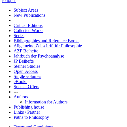
to top
↑
Subject Areas
New Publications
---
Critical Editions
Collected Works
Series
Bibliographies and Reference Books
Allgemeine Zeitschrift für Philosophie
AZP Beihefte
Jahrbuch der Psychoanalyse
JP Beihefte
Steiner Studies
Open-Access
Single volumes
eBooks
Special Offers
---
Authors
Information for Authors
Publishing house
Links / Partner
Paths to Philosophy
Terms and Conditions