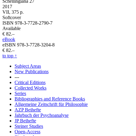
Schellingiana 27
2017
VII, 375 p.
Softcover
ISBN 978-3-7728-2790-7
Available
€ 82.–
eBook
eISBN 978-3-7728-3204-8
€ 82.–
to top
↑
Subject Areas
New Publications
---
Critical Editions
Collected Works
Series
Bibliographies and Reference Books
Allgemeine Zeitschrift für Philosophie
AZP Beihefte
Jahrbuch der Psychoanalyse
JP Beihefte
Steiner Studies
Open-Access