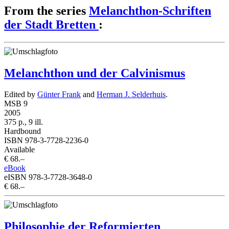
From the series
Melanchthon-Schriften
der Stadt Bretten
:
Melanchthon und der Calvinismus
Edited by
Günter Frank
and
Herman J. Selderhuis
.
MSB 9
2005
375 p., 9 ill.
Hardbound
ISBN 978-3-7728-2236-0
Available
€ 68.–
eBook
eISBN 978-3-7728-3648-0
€ 68.–
Philosophie der Reformierten