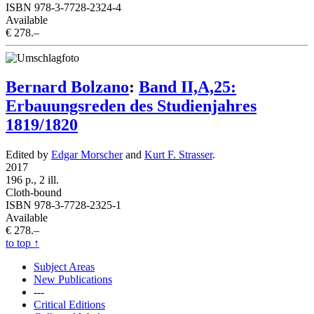
ISBN 978-3-7728-2324-4
Available
€ 278.–
Bernard Bolzano
:
Band II,A,25:
Erbauungsreden des Studienjahres
1819/1820
Edited by
Edgar Morscher
and
Kurt F. Strasser
.
2017
196 p., 2 ill.
Cloth-bound
ISBN 978-3-7728-2325-1
Available
€ 278.–
to top
↑
Subject Areas
New Publications
---
Critical Editions