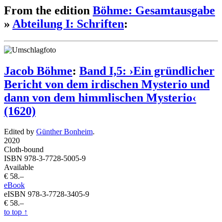
From the edition
Böhme: Gesamtausgabe
»
Abteilung I: Schriften
:
Jacob Böhme
:
Band I,5: ›Ein gründlicher
Bericht von dem irdischen Mysterio und
dann von dem himmlischen Mysterio‹
(1620)
Edited by
Günther Bonheim
.
2020
Cloth-bound
ISBN 978-3-7728-5005-9
Available
€ 58.–
eBook
eISBN 978-3-7728-3405-9
€ 58.–
to top
↑