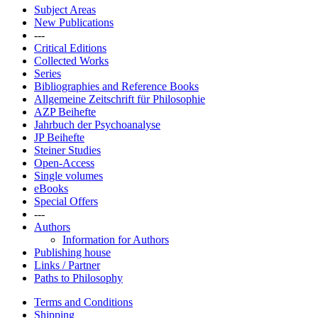
Subject Areas
New Publications
---
Critical Editions
Collected Works
Series
Bibliographies and Reference Books
Allgemeine Zeitschrift für Philosophie
AZP Beihefte
Jahrbuch der Psychoanalyse
JP Beihefte
Steiner Studies
Open-Access
Single volumes
eBooks
Special Offers
---
Authors
Information for Authors
Publishing house
Links / Partner
Paths to Philosophy
Terms and Conditions
Shipping