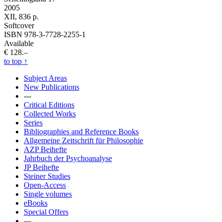
2005
XII, 836 p.
Softcover
ISBN 978-3-7728-2255-1
Available
€ 128.–
to top
↑
Subject Areas
New Publications
---
Critical Editions
Collected Works
Series
Bibliographies and Reference Books
Allgemeine Zeitschrift für Philosophie
AZP Beihefte
Jahrbuch der Psychoanalyse
JP Beihefte
Steiner Studies
Open-Access
Single volumes
eBooks
Special Offers
---