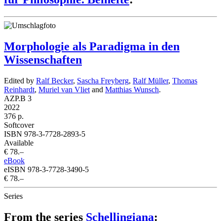
Morphologie als Paradigma in den
Wissenschaften
Edited by
Ralf Becker
,
Sascha Freyberg
,
Ralf Müller
,
Thomas
Reinhardt
,
Muriel van Vliet
and
Matthias Wunsch
.
AZP.B 3
2022
376 p.
Softcover
ISBN 978-3-7728-2893-5
Available
€ 78.–
eBook
eISBN 978-3-7728-3490-5
€ 78.–
Series
From the series
Schellingiana
: