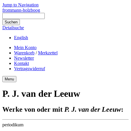
Jump to Navigation
frommann-holzboog
Detailsuche
English
Mein Konto
Warenkorb
/
Merkzettel
Newsletter
Kontakt
Vertragswiderruf
Menu
P. J. van der Leeuw
Werke von oder mit
P. J. van der Leeuw
:
periodikum