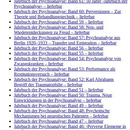
Jahrbuch der Psychoanalyse: Band 61: 50 Jahre ›Jahrbuch der
Psychoanalyse‹
– lieferbar
Jahrbuch der Psychoanalyse: Band 60: Perversionen – Zur
Theorie und Behandlungstechnik
– lieferbar
Jahrbuch der Psychoanalyse: Band 59
– lieferbar
Jahrbuch der Psychoanalyse: Band 58: Neu- und
Wiederentdeckungen zu Freud
– lieferbar
Jahrbuch der Psychoanalyse: Band 57: Psychoanalyse aus
Berlin 1920–1933 – Transfer und Emigration
– lieferbar
Jahrbuch der Psychoanalyse: Band 56
– lieferbar
Jahrbuch der Psychoanalyse: Band 55
– lieferbar
Jahrbuch der Psychoanalyse: Band 54: Psychoanalyse von
Zwangskranken
– lieferbar
Jahrbuch der Psychoanalyse: Band 53: Performance als
Restitutionsversuch
– lieferbar
Jahrbuch der Psychoanalyse: Band 52: Karl Abrahams
Begriff der Traumatophilie
– lieferbar
Jahrbuch der Psychoanalyse: Band 51
– lieferbar
Jahrbuch der Psychoanalyse: Band 50: Trauma. Neue
Entwicklungen in der Psychoanalyse
– lieferbar
Jahrbuch der Psychoanalyse: Band 49
– lieferbar
Jahrbuch der Psychoanalyse: Band 48: Psychotische
Mechanismen bei neurotischen Patienten
– lieferbar
Jahrbuch der Psychoanalyse: Band 47
– lieferbar
Jahrbuch der Psychoanalyse: Band 46: ›Perverse Elemente in