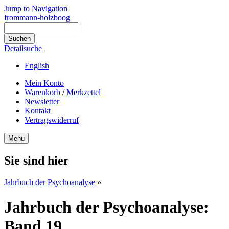
Jump to Navigation
frommann-holzboog
Detailsuche
English
Mein Konto
Warenkorb
/
Merkzettel
Newsletter
Kontakt
Vertragswiderruf
Menu
Sie sind hier
Jahrbuch der Psychoanalyse
»
Jahrbuch der Psychoanalyse:
Band 19