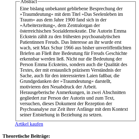
Abstract
Eine bislang unbekannt gebliebene Besprechung der
»Traumdeutung« mit dem Titel »Das Seelenleben im
Traum« aus dem Jahre 1900 fand sich in der
»Arbeiterzeitung«, dem Zentralorgan der
österreichischen Sozialdemokratie. Die Autorin Emma
Eckstein zählt zu den frühesten psychoanalytischen
Patientinnen Freuds. Das Interesse an ihr wurde erst
wach, seit Max Schur 1966 aus bisher unveröffentlichten
Briefen an Fließ ihre Bedeutung für Freuds Geschichte
erkennbar werden ließ. Nicht nur die Bedeutung der
Person Emma Ecksteins, sondern auch die Qualität des
Textes, der mit erstaunlich präzisem Verständnis der
Sache, auch für den interessierten Laien faßbar, die
Grundgedanken der »Traumdeutung« darstellt,
motivieren den Neuabdruck der Arbeit.
Herausgeberische Anmerkungen, in zwei Abschnitten
gegliedert zur Person der Autorin und zum Text,
versuchen, dieses Dokument der Rezeption der
Psychoanalyse zur Zeit ihrer Anfänge mit dem Kontext
seiner Entstehung in Beziehung zu setzen.
Artikel kaufen
Theoretische Beiträge: