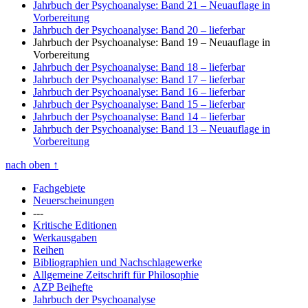
Jahrbuch der Psychoanalyse: Band 21
– Neuauflage in
Vorbereitung
Jahrbuch der Psychoanalyse: Band 20
– lieferbar
Jahrbuch der Psychoanalyse: Band 19
– Neuauflage in
Vorbereitung
Jahrbuch der Psychoanalyse: Band 18
– lieferbar
Jahrbuch der Psychoanalyse: Band 17
– lieferbar
Jahrbuch der Psychoanalyse: Band 16
– lieferbar
Jahrbuch der Psychoanalyse: Band 15
– lieferbar
Jahrbuch der Psychoanalyse: Band 14
– lieferbar
Jahrbuch der Psychoanalyse: Band 13
– Neuauflage in
Vorbereitung
nach oben
↑
Fachgebiete
Neuerscheinungen
---
Kritische Editionen
Werkausgaben
Reihen
Bibliographien und Nachschlagewerke
Allgemeine Zeitschrift für Philosophie
AZP Beihefte
Jahrbuch der Psychoanalyse