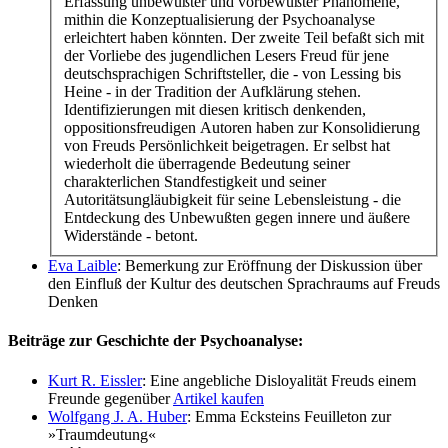
Erfassung unbewußter und vorbewußter Phänomene,
mithin die Konzeptualisierung der Psychoanalyse
erleichtert haben könnten. Der zweite Teil befaßt sich mit
der Vorliebe des jugendlichen Lesers Freud für jene
deutschsprachigen Schriftsteller, die - von Lessing bis
Heine - in der Tradition der Aufklärung stehen.
Identifizierungen mit diesen kritisch denkenden,
oppositionsfreudigen Autoren haben zur Konsolidierung
von Freuds Persönlichkeit beigetragen. Er selbst hat
wiederholt die überragende Bedeutung seiner
charakterlichen Standfestigkeit und seiner
Autoritätsungläubigkeit für seine Lebensleistung - die
Entdeckung des Unbewußten gegen innere und äußere
Widerstände - betont.
Eva Laible
: Bemerkung zur Eröffnung der Diskussion über
den Einfluß der Kultur des deutschen Sprachraums auf Freuds
Denken
Beiträge zur Geschichte der Psychoanalyse:
Kurt R. Eissler
: Eine angebliche Disloyalität Freuds einem
Freunde gegenüber
Artikel kaufen
Wolfgang J. A. Huber
: Emma Ecksteins Feuilleton zur
»Traumdeutung«