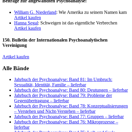
Beiträge zur angewandten Psychoanalyse:
William G. Niederland
: Wie Amerika zu seinem Namen kam
Artikel kaufen
Hanna Segal
: Schweigen ist das eigentliche Verbrechen
Artikel kaufen
150. Bulletin der Internationalen Psychoanalytischen
Vereinigung
Artikel kaufen
Alle Bände
Jahrbuch der Psychoanalyse: Band 81: Im Umbruch:
Sexualität, Identität, Familie
– lieferbar
Jahrbuch der Psychoanalyse: Band 80: Deutungen
– lieferbar
Jahrbuch der Psychoanalyse: Band 79: Probleme der
Gegenübertragung
– lieferbar
Jahrbuch der Psychoanalyse: Band 78: Konzeptualisierungen
– Verstehen und Nicht-Verstehen
– lieferbar
Jahrbuch der Psychoanalyse: Band 77: Gruppen
– lieferbar
Jahrbuch der Psychoanalyse: Band 76: Mikroprozesse
–
lieferbar