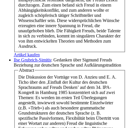
durchzogen. Zum einen befand sich Freud in einem
Abhängigkeitskonflikt, und zum anderen wollte er
zugleich schöpferisch tätiger Schriftsteller und
Wissenschaftler sein. Diese widersprüchlichen Wünsche
erzeugten eine innere Spannung in Freud, die
unaufgehoben blieb. Die Fähigkeit Freuds, beide Talente
in sich zu verbinden, kommt im singulären Charakter der
von ihm entwickelten Theorien und Methoden zum
Ausdruck.
Artikel kaufen
Ilse Grubrich-Simitis
: Gedanken über Sigmund Freuds
Beziehung zur deutschen Sprache und Aufklärungstradition
Abstract
Die Diskussion der Vorträge von D. Anzieu und E. A.
Ticho über den ,Einfluß der Kultur des deutschen
Sprachraums auf Freuds Denken’ auf dem 34. IPA-
Kongreß in Hamburg 1985 konzentriert sich auf zwei
Themen: Es werden im ersten Teil Überlegungen
angestellt, inwieweit sowohl bestimmte Einzelwörter
(z.B. »Trieb«) als auch besondere grammatische
Grundstrukturen der deutschen Sprache (z. B.
spezifische Passivformen, Flexibilität beim Übertritt von
einer Wortart zur anderen) Freud die linguistische