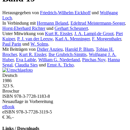
Herausgegeben von
Friedrich-Wilhelm Eickhoff
und
Wolfgang
Loch
.
In Verbindung mit
Hermann Beland
,
Edeltrud Meistermann-Seeger
,
Horst-Eberhard Richter
und
Gerhart Scheunert
.
Unter Mitwirkung von
Kurt R. Eissler
,
J. A. Lampl-de Groot
,
Piet
Kuiper
,
P. J. van der Leeuw
,
Karl A. Menninger
,
F. Morgenthaler
,
Paul Parin
und
W. Solms
.
Mit Beiträgen von
Didier Anzieu
,
Harold P. Blum
,
Tobias H.
Brocher
,
Kurt R. Eissler
,
Ilse Grubrich-Simitis
,
Wolfgang J. A.
Huber
,
Eva Laible
,
William G. Niederland
,
Pinchas Noy
,
Hanna
Segal
,
Claudia Sies
und
Ernst A. Ticho
.
Deutsch
1986
323 S.
Broschur
ISBN 978-3-7728-1183-8
Neuauflage in Vorbereitung
eBook
eISBN 978-3-7728-3119-5
€ 36,–
Links / Downloads