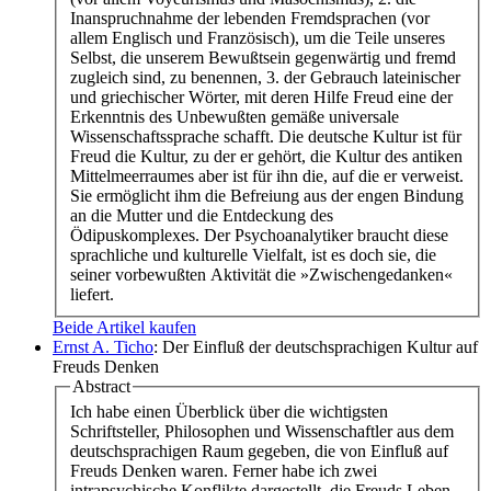
Inanspruchnahme der lebenden Fremdsprachen (vor
allem Englisch und Französisch), um die Teile unseres
Selbst, die unserem Bewußtsein gegenwärtig und fremd
zugleich sind, zu benennen, 3. der Gebrauch lateinischer
und griechischer Wörter, mit deren Hilfe Freud eine der
Erkenntnis des Unbewußten gemäße universale
Wissenschaftssprache schafft. Die deutsche Kultur ist für
Freud die Kultur, zu der er gehört, die Kultur des antiken
Mittelmeerraumes aber ist für ihn die, auf die er verweist.
Sie ermöglicht ihm die Befreiung aus der engen Bindung
an die Mutter und die Entdeckung des
Ödipuskomplexes. Der Psychoanalytiker braucht diese
sprachliche und kulturelle Vielfalt, ist es doch sie, die
seiner vorbewußten Aktivität die »Zwischengedanken«
liefert.
Beide Artikel kaufen
Ernst A. Ticho
: Der Einfluß der deutschsprachigen Kultur auf
Freuds Denken
Abstract
Ich habe einen Überblick über die wichtigsten
Schriftsteller, Philosophen und Wissenschaftler aus dem
deutschsprachigen Raum gegeben, die von Einfluß auf
Freuds Denken waren. Ferner habe ich zwei
intrapsychische Konflikte dargestellt, die Freuds Leben