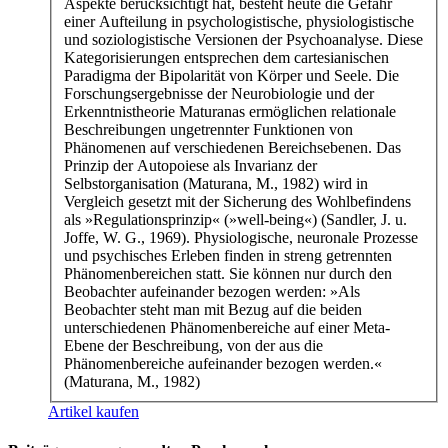
Aspekte berücksichtigt hat, besteht heute die Gefahr
einer Aufteilung in psychologistische, physiologistische
und soziologistische Versionen der Psychoanalyse. Diese
Kategorisierungen entsprechen dem cartesianischen
Paradigma der Bipolarität von Körper und Seele. Die
Forschungsergebnisse der Neurobiologie und der
Erkenntnistheorie Maturanas ermöglichen relationale
Beschreibungen ungetrennter Funktionen von
Phänomenen auf verschiedenen Bereichsebenen. Das
Prinzip der Autopoiese als Invarianz der
Selbstorganisation (Maturana, M., 1982) wird in
Vergleich gesetzt mit der Sicherung des Wohlbefindens
als »Regulationsprinzip« (»well-being«) (Sandler, J. u.
Joffe, W. G., 1969). Physiologische, neuronale Prozesse
und psychisches Erleben finden in streng getrennten
Phänomenbereichen statt. Sie können nur durch den
Beobachter aufeinander bezogen werden: »Als
Beobachter steht man mit Bezug auf die beiden
unterschiedenen Phänomenbereiche auf einer Meta-
Ebene der Beschreibung, von der aus die
Phänomenbereiche aufeinander bezogen werden.«
(Maturana, M., 1982)
Artikel kaufen