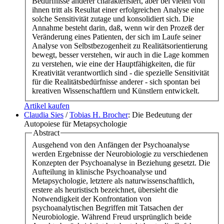
Bedürfnisse anderer charakterisiert, aber bei vielen von
ihnen tritt als Resultat einer erfolgreichen Analyse eine
solche Sensitivität zutage und konsolidiert sich. Die
Annahme besteht darin, daß, wenn wir den Prozeß der
Veränderung eines Patienten, der sich im Laufe seiner
Analyse von Selbstbezogenheit zu Realitätsorientierung
bewegt, besser verstehen, wir auch in die Lage kommen
zu verstehen, wie eine der Hauptfähigkeiten, die für
Kreativität verantwortlich sind - die spezielle Sensitivität
für die Realitätsbedürfnisse anderer - sich spontan bei
kreativen Wissenschaftlern und Künstlern entwickelt.
Artikel kaufen
Claudia Sies
/
Tobias H. Brocher
: Die Bedeutung der
Autopoiese für Metapsychologie
Abstract
Ausgehend von den Anfängen der Psychoanalyse
werden Ergebnisse der Neurobiologie zu verschiedenen
Konzepten der Psychoanalyse in Beziehung gesetzt. Die
Aufteilung in klinische Psychoanalyse und
Metapsychologie, letztere als naturwissenschaftlich,
erstere als heuristisch bezeichnet, übersieht die
Notwendigkeit der Konfrontation von
psychoanalytischen Begriffen mit Tatsachen der
Neurobiologie. Während Freud ursprünglich beide