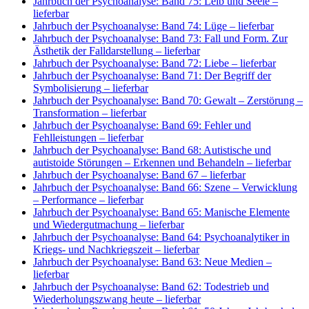
Jahrbuch der Psychoanalyse: Band 75: Leib und Seele
–
lieferbar
Jahrbuch der Psychoanalyse: Band 74: Lüge
– lieferbar
Jahrbuch der Psychoanalyse: Band 73: Fall und Form. Zur
Ästhetik der Falldarstellung
– lieferbar
Jahrbuch der Psychoanalyse: Band 72: Liebe
– lieferbar
Jahrbuch der Psychoanalyse: Band 71: Der Begriff der
Symbolisierung
– lieferbar
Jahrbuch der Psychoanalyse: Band 70: Gewalt – Zerstörung –
Transformation
– lieferbar
Jahrbuch der Psychoanalyse: Band 69: Fehler und
Fehlleistungen
– lieferbar
Jahrbuch der Psychoanalyse: Band 68: Autistische und
autistoide Störungen – Erkennen und Behandeln
– lieferbar
Jahrbuch der Psychoanalyse: Band 67
– lieferbar
Jahrbuch der Psychoanalyse: Band 66: Szene – Verwicklung
– Performance
– lieferbar
Jahrbuch der Psychoanalyse: Band 65: Manische Elemente
und Wiedergutmachung
– lieferbar
Jahrbuch der Psychoanalyse: Band 64: Psychoanalytiker in
Kriegs- und Nachkriegszeit
– lieferbar
Jahrbuch der Psychoanalyse: Band 63: Neue Medien
–
lieferbar
Jahrbuch der Psychoanalyse: Band 62: Todestrieb und
Wiederholungszwang heute
– lieferbar