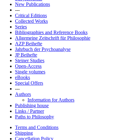
New Publications
---
Critical Editions
Collected Works
Series
Bibliographies and Reference Books
Allgemeine Zeitschrift für Philosophie
AZP Beihefte
Jahrbuch der Psychoanalyse
JP Beihefte
Steiner Studies
Open-Access
Single volumes
eBooks
Special Offers
---
Authors
Information for Authors
Publishing house
Links / Partner
Paths to Philosophy
Terms and Conditions
Shipping
Cancellation Policy