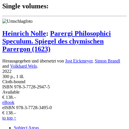
Single volumes:
Heinrich Nolle
:
Parergi Philosophici
Speculum. Spiegel des chymischen
Parergon (1623)
Herausgegeben und übersetzt von
Jost Eickmeyer
,
Simon Brandl
and
Volkhard Wels
.
2022
300 p., 1 ill.
Cloth-bound
ISBN 978-3-7728-2947-5
Available
€ 138.–
eBook
eISBN 978-3-7728-3495-0
€ 138.–
to top
↑
Subject Areas