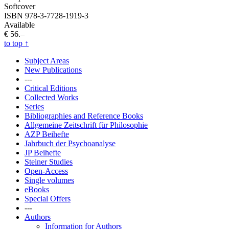
Softcover
ISBN 978-3-7728-1919-3
Available
€ 56.–
to top
↑
Subject Areas
New Publications
---
Critical Editions
Collected Works
Series
Bibliographies and Reference Books
Allgemeine Zeitschrift für Philosophie
AZP Beihefte
Jahrbuch der Psychoanalyse
JP Beihefte
Steiner Studies
Open-Access
Single volumes
eBooks
Special Offers
---
Authors
Information for Authors