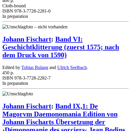
400 p.
Cloth-bound
ISBN 978-3-7728-2281-0
In preparation
Johann Fischart
:
Band VI:
Geschichtklitterung (zuerst 1575; nach
dem Druck von 1590)
Edited by
Tobias Bulang
and
Ulrich Seelbach
.
450 p.
ISBN 978-3-7728-2282-7
In preparation
Johann Fischart
:
Band IX,1: De
Magorvm Daemonomania Edition von
Johann Fischarts Übersetzung der
›Démonomanie des sorciers‹ Jean Bodins