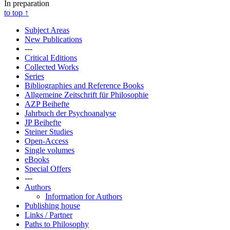
In preparation
to top
↑
Subject Areas
New Publications
---
Critical Editions
Collected Works
Series
Bibliographies and Reference Books
Allgemeine Zeitschrift für Philosophie
AZP Beihefte
Jahrbuch der Psychoanalyse
JP Beihefte
Steiner Studies
Open-Access
Single volumes
eBooks
Special Offers
---
Authors
Information for Authors
Publishing house
Links / Partner
Paths to Philosophy