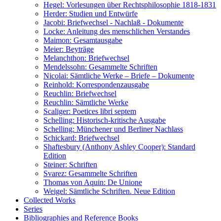
Hegel: Vorlesungen über Rechtsphilosophie 1818-1831
Herder: Studien und Entwürfe
Jacobi: Briefwechsel - Nachlaß - Dokumente
Locke: Anleitung des menschlichen Verstandes
Maimon: Gesamtausgabe
Meier: Beyträge
Melanchthon: Briefwechsel
Mendelssohn: Gesammelte Schriften
Nicolai: Sämtliche Werke – Briefe – Dokumente
Reinhold: Korrespondenzausgabe
Reuchlin: Briefwechsel
Reuchlin: Sämtliche Werke
Scaliger: Poetices libri septem
Schelling: Historisch-kritische Ausgabe
Schelling: Münchener und Berliner Nachlass
Schickard: Briefwechsel
Shaftesbury (Anthony Ashley Cooper): Standard
Edition
Steiner: Schriften
Svarez: Gesammelte Schriften
Thomas von Aquin: De Unione
Weigel: Sämtliche Schriften. Neue Edition
Collected Works
Series
Bibliographies and Reference Books