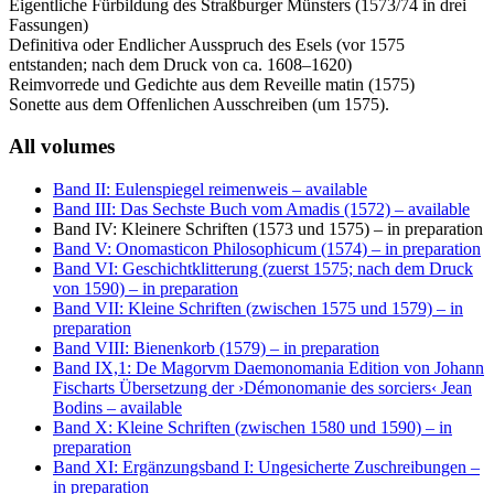
Eigentliche Fürbildung des Straßburger Münsters (1573/74 in drei
Fassungen)
Definitiva oder Endlicher Ausspruch des Esels (vor 1575
entstanden; nach dem Druck von ca. 1608–1620)
Reimvorrede und Gedichte aus dem Reveille matin (1575)
Sonette aus dem Offenlichen Ausschreiben (um 1575).
All volumes
Band II: Eulenspiegel reimenweis
– available
Band III: Das Sechste Buch vom Amadis (1572)
– available
Band IV: Kleinere Schriften (1573 und 1575)
– in preparation
Band V: Onomasticon Philosophicum (1574)
– in preparation
Band VI: Geschichtklitterung (zuerst 1575; nach dem Druck
von 1590)
– in preparation
Band VII: Kleine Schriften (zwischen 1575 und 1579)
– in
preparation
Band VIII: Bienenkorb (1579)
– in preparation
Band IX,1: De Magorvm Daemonomania Edition von Johann
Fischarts Übersetzung der ›Démonomanie des sorciers‹ Jean
Bodins
– available
Band X: Kleine Schriften (zwischen 1580 und 1590)
– in
preparation
Band XI: Ergänzungsband I: Ungesicherte Zuschreibungen
–
in preparation