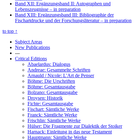
Band XII: Ergänzungsband II: Autographen und
Lebenszeugnisse
– in preparation
Band XIII: Ergänzungsband III: Bibliographie der
Fischartdrucke und der Forschungsliteratur
– in preparation
to top
↑
Subject Areas
New Publications
---
Critical Editions
Abaelardus: Dialogus
Andreae: Gesammelte Schriften
Arnauld / Nicole: L'Art de Penser
Böhme: Die Urschriften
Böhme: Gesamtausgabe
Bolzano: Gesamtausgabe
Droysen: Historik
Fichte: Gesamtausgabe
Fischart: Sämtliche Werke
Franck: Sämtliche Werke
Frischlin: Sämtliche Werke
Hülser: Die Fragmente zur Dialektik der Stoiker
Harnack: Einleitung in das neue Testament
Hauptmann: Sämtliche Werke