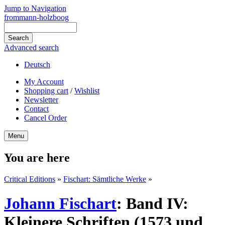
Jump to Navigation
frommann-holzboog
Advanced search
Deutsch
My Account
Shopping cart
/
Wishlist
Newsletter
Contact
Cancel Order
Menu
You are here
Critical Editions
»
Fischart: Sämtliche Werke
»
Johann Fischart
:
Band IV:
Kleinere Schriften (1573 und