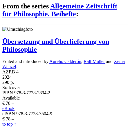
From the series
Allgemeine Zeitschrift
für Philosophie. Beihefte
:
Übersetzung und Überlieferung von
Philosophie
Edited and introduced by
Aurelio Calderón
,
Ralf Müller
and
Xenia
Wenzel
.
AZP.B 4
2024
290 p.
Softcover
ISBN 978-3-7728-2894-2
Available
€ 78.–
eBook
eISBN 978-3-7728-3504-9
€ 78.–
to top
↑