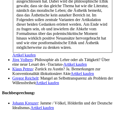
ausgeschlossen hat. Dabei wird die philosophische Ethik
gewahr, dass sie das gleiche Thema hat wie die Literatur,
nämlich das moralische Leben; die Ästhetik bemerkt,
dass das Ästhetische kein autarker Bereich ist. Im
Folgenden sollen zentrale Varianten der Artikulation
dieser beiden Gedanken erörtert werden. Am Ende wird
zu fragen sein, ob und inwiefern die Abkehr vom
Formalismus über das polemischkritische Moment
hinaus wirklich positive Neuansätze hervorgebracht hat
und wie eine postformalistische Ethik und Ästhetik
möglicherweise zu denken wären.
Artikel kaufen
Jörg Volbers
: Philosophie als Lehre oder als Tätigkeit? Über
eine neue Lesart des ›Tractatus‹
Artikel kaufen
Klaus Petrus
: Zurück zu Austin? Ja. Bemerkungen zur
Konventionalität illokutionärer Akte
Artikel kaufen
Gregor Reichelt
: Mangel an Selbsttransparenz als Problem der
Willensfreiheit
Artikel kaufen
Buchbesprechung:
Johann Kreuzer
: Jamme / Völkel, Hölderlin und der Deutsche
Idealismus.
Artikel kaufen