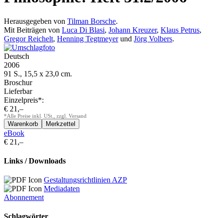
Herausgegeben von
Tilman Borsche
.
Mit Beiträgen von
Luca Di Blasi
,
Johann Kreuzer
,
Klaus Petrus
,
Gregor Reichelt
,
Henning Tegtmeyer
und
Jörg Volbers
.
Deutsch
2006
91 S., 15,5 x 23,0 cm.
Broschur
Lieferbar
Einzelpreis*:
€ 21,–
*Alle Preise inkl. USt., zzgl. Versand
eBook
€ 21,–
Links / Downloads
Gestaltungsrichtlinien AZP
Mediadaten
Abonnement
Schlagwörter