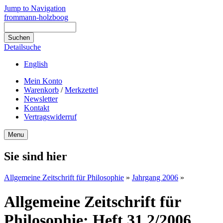
Jump to Navigation
frommann-holzboog
Detailsuche
English
Mein Konto
Warenkorb
/
Merkzettel
Newsletter
Kontakt
Vertragswiderruf
Menu
Sie sind hier
Allgemeine Zeitschrift für Philosophie
»
Jahrgang 2006
»
Allgemeine Zeitschrift für
Philosophie: Heft 31.2/2006