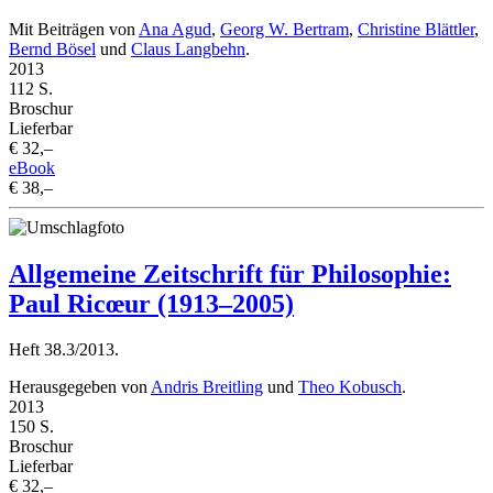
Mit Beiträgen von
Ana Agud
,
Georg W. Bertram
,
Christine Blättler
,
Bernd Bösel
und
Claus Langbehn
.
2013
112 S.
Broschur
Lieferbar
€ 32,–
eBook
€ 38,–
Allgemeine Zeitschrift für Philosophie:
Paul Ricœur (1913–2005)
Heft 38.3/2013.
Herausgegeben von
Andris Breitling
und
Theo Kobusch
.
2013
150 S.
Broschur
Lieferbar
€ 32,–