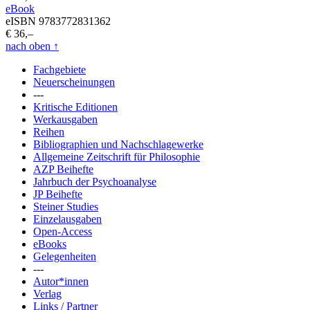
eBook
eISBN 9783772831362
€ 36,–
nach oben
↑
Fachgebiete
Neuerscheinungen
---
Kritische Editionen
Werkausgaben
Reihen
Bibliographien und Nachschlagewerke
Allgemeine Zeitschrift für Philosophie
AZP Beihefte
Jahrbuch der Psychoanalyse
JP Beihefte
Steiner Studies
Einzelausgaben
Open-Access
eBooks
Gelegenheiten
---
Autor*innen
Verlag
Links / Partner