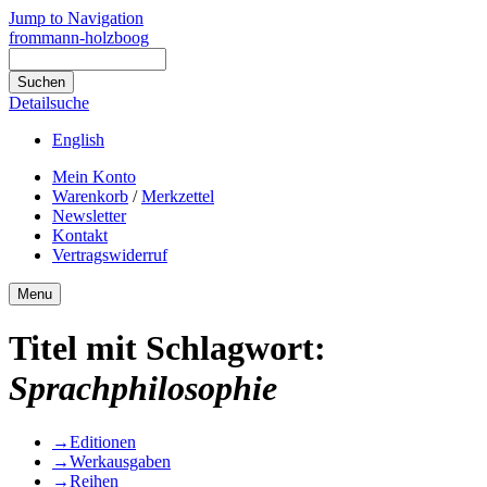
Jump to Navigation
frommann-holzboog
Detailsuche
English
Mein Konto
Warenkorb
/
Merkzettel
Newsletter
Kontakt
Vertragswiderruf
Menu
Titel mit Schlagwort:
Sprachphilosophie
→
Editionen
→
Werkausgaben
→
Reihen