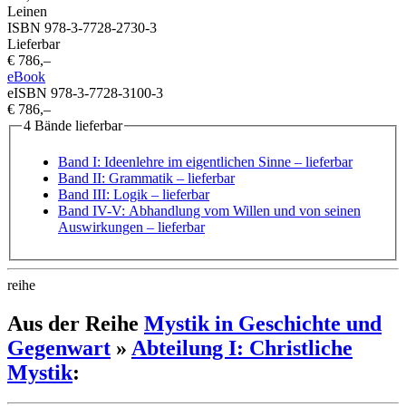
Leinen
ISBN 978-3-7728-2730-3
Lieferbar
€ 786,–
eBook
eISBN 978-3-7728-3100-3
€ 786,–
4 Bände lieferbar
Band I: Ideenlehre im eigentlichen Sinne
– lieferbar
Band II: Grammatik
– lieferbar
Band III: Logik
– lieferbar
Band IV-V: Abhandlung vom Willen und von seinen
Auswirkungen
– lieferbar
reihe
Aus der Reihe
Mystik in Geschichte und
Gegenwart
»
Abteilung I: Christliche
Mystik
: