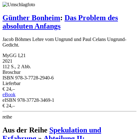
Günther Bonheim
:
Das Problem des
absoluten Anfangs
Jacob Böhmes Lehre vom Ungrund und Paul Celans Ungrund-
Gedicht.
MyGG I,21
2021
112 S., 2 Abb.
Broschur
ISBN 978-3-7728-2940-6
Lieferbar
€ 24,–
eBook
eISBN 978-37728-3469-1
€ 24,–
reihe
Aus der Reihe
Spekulation und
Erfahrung
»
Abteilung II: