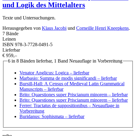
und Logik des Mittelalters
Texte und Untersuchungen.
Herausgegeben von
Klaus Jacobi
und
Corneille Henri Kneepkens
.
7 Bände
Leinen
ISBN 978-3-7728-0491-5
Lieferbar
€ 959,–
6 in 8 Bänden lieferbar, 1 Band Neuauflage in Vorbereitung
Venator Anglicus: Logica
– lieferbar
Marbasio: Summa de modis significandi
– lieferbar
Bursill-Hall: A Census of Medieval Latin Grammatical
Manuscripts
– lieferbar
Brito: Quaestiones super Priscianum minorem
– lieferbar
Brito: Quaestiones super Priscianum minorem
– lieferbar
Ferrer: Tractatus de suppositionibus
– Neuauflage in
Vorbereitung
Buridanus: Sophismata
– lieferbar
reihe