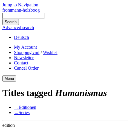
Jump to Navigation
frommann-holzboog
Advanced search
Deutsch
My Account
Shopping cart
/
Wishlist
Newsletter
Contact
Cancel Order
Menu
Titles tagged
Humanismus
→
Editionen
→
Series
edition