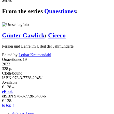
Series
From the series
Quaestiones
:
Günter Gawlick
:
Cicero
Person und Lehre im Urteil der Jahrhunderte.
Edited by
Lothar Kreimendahl
.
Quaestiones 19
2022
328 p.
Cloth-bound
ISBN 978-3-7728-2945-1
Available
€ 128.–
eBook
eISBN 978-3-7728-3480-6
€ 128.–
to top
↑
Subject Areas