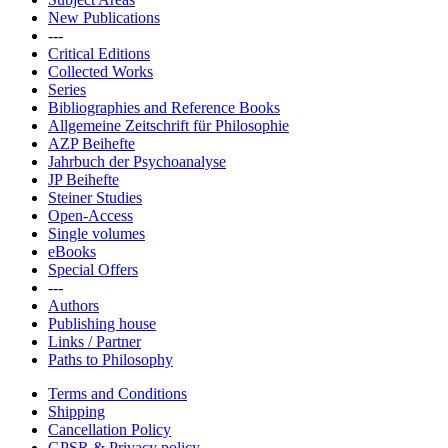
New Publications
---
Critical Editions
Collected Works
Series
Bibliographies and Reference Books
Allgemeine Zeitschrift für Philosophie
AZP Beihefte
Jahrbuch der Psychoanalyse
JP Beihefte
Steiner Studies
Open-Access
Single volumes
eBooks
Special Offers
---
Authors
Publishing house
Links / Partner
Paths to Philosophy
Terms and Conditions
Shipping
Cancellation Policy
GPSR & Privacy policy