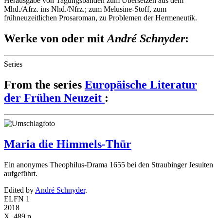
Herausgabe von Tagungsbänden zum Übersetzen aus dem
Mhd./Afrz. ins Nhd./Nfrz.; zum Melusine-Stoff, zum
frühneuzeitlichen Prosaroman, zu Problemen der Hermeneutik.
Werke von oder mit
André Schnyder
:
Series
From the series
Europäische Literatur
der Frühen Neuzeit
:
Maria die Himmels-Thür
Ein anonymes Theophilus-Drama 1655 bei den Straubinger Jesuiten
aufgeführt.
Edited by
André Schnyder
.
ELFN 1
2018
X, 489 p.