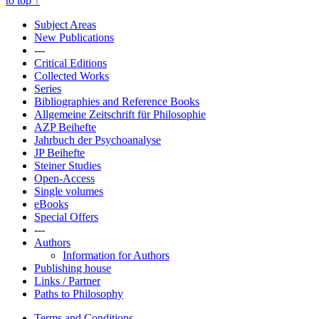
to top
↑
Subject Areas
New Publications
---
Critical Editions
Collected Works
Series
Bibliographies and Reference Books
Allgemeine Zeitschrift für Philosophie
AZP Beihefte
Jahrbuch der Psychoanalyse
JP Beihefte
Steiner Studies
Open-Access
Single volumes
eBooks
Special Offers
---
Authors
Information for Authors
Publishing house
Links / Partner
Paths to Philosophy
Terms and Conditions