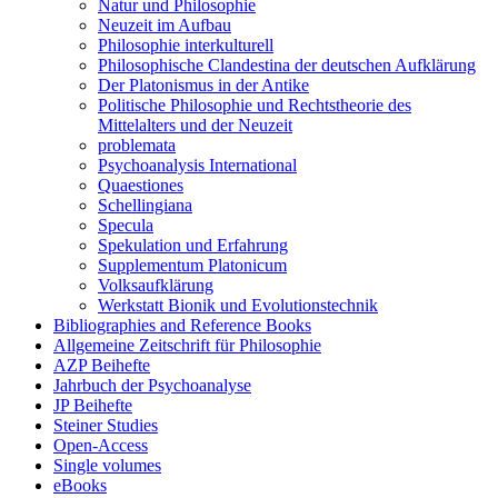
Natur und Philosophie
Neuzeit im Aufbau
Philosophie interkulturell
Philosophische Clandestina der deutschen Aufklärung
Der Platonismus in der Antike
Politische Philosophie und Rechtstheorie des
Mittelalters und der Neuzeit
problemata
Psychoanalysis International
Quaestiones
Schellingiana
Specula
Spekulation und Erfahrung
Supplementum Platonicum
Volksaufklärung
Werkstatt Bionik und Evolutionstechnik
Bibliographies and Reference Books
Allgemeine Zeitschrift für Philosophie
AZP Beihefte
Jahrbuch der Psychoanalyse
JP Beihefte
Steiner Studies
Open-Access
Single volumes
eBooks