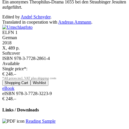
Ein anonymes Theophilus-Drama 1655 bei den Straubinger Jesuiten
aufgeführt.
Edited by
André Schnyder
.
Translated in cooperation with
Andreas Ammann
.
ELFN 1
German
2018
X, 489 p.
Softcover
ISBN 978-3-7728-2861-4
Available
Single price*:
€ 248.–
*All prices incl. VAT plus shipping costs
eBook
eISBN 978-3-7728-3223-9
€ 248.–
Links / Downloads
Reading Sample