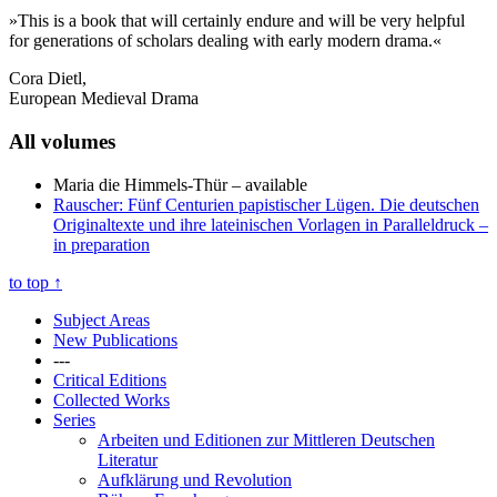
»This is a book that will certainly endure and will be very helpful
for generations of scholars dealing with early modern drama.«
Cora Dietl,
European Medieval Drama
All volumes
Maria die Himmels-Thür
– available
Rauscher: Fünf Centurien papistischer Lügen. Die deutschen
Originaltexte und ihre lateinischen Vorlagen in Paralleldruck
–
in preparation
to top
↑
Subject Areas
New Publications
---
Critical Editions
Collected Works
Series
Arbeiten und Editionen zur Mittleren Deutschen
Literatur
Aufklärung und Revolution