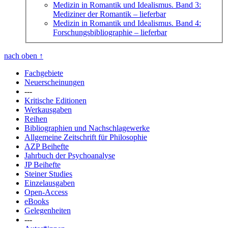
Medizin in Romantik und Idealismus. Band 3:
Mediziner der Romantik
– lieferbar
Medizin in Romantik und Idealismus. Band 4:
Forschungsbibliographie
– lieferbar
nach oben
↑
Fachgebiete
Neuerscheinungen
---
Kritische Editionen
Werkausgaben
Reihen
Bibliographien und Nachschlagewerke
Allgemeine Zeitschrift für Philosophie
AZP Beihefte
Jahrbuch der Psychoanalyse
JP Beihefte
Steiner Studies
Einzelausgaben
Open-Access
eBooks
Gelegenheiten
---