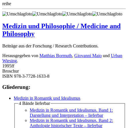
reihe
Medizin und Philosophie / Medicine and
Philosophy
Beiträge aus der Forschung / Research Contributions.
Herausgegeben von
Matthias Bormuth
,
Giovanni Maio
und
Urban
Wiesing
.
1995
ff
Broschur
ISBN 978-3-7728-1633-8
Gliederung:
Medizin in Romantik und Idealismus
4 Bände lieferbar
Medizin in Romantik und Idealismus. Band 1:
Darstellung und Interpretation
– lieferbar
Medizin in Romantik und Idealismus. Band 2:
Anthologie historischer Texte
– lieferbar