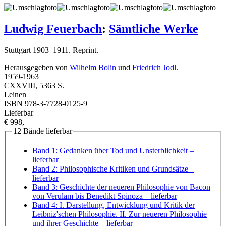
Ludwig Feuerbach
:
Sämtliche Werke
Stuttgart 1903–1911. Reprint.
Herausgegeben von
Wilhelm Bolin
und
Friedrich Jodl
.
1959
-
1963
CXXVIII, 5363 S.
Leinen
ISBN 978-3-7728-0125-9
Lieferbar
€ 998,–
12 Bände lieferbar
Band 1: Gedanken über Tod und Unsterblichkeit
–
lieferbar
Band 2: Philosophische Kritiken und Grundsätze
–
lieferbar
Band 3: Geschichte der neueren Philosophie von Bacon
von Verulam bis Benedikt Spinoza
– lieferbar
Band 4: I. Darstellung, Entwicklung und Kritik der
Leibniz'schen Philosophie. II. Zur neueren Philosophie
und ihrer Geschichte
– lieferbar