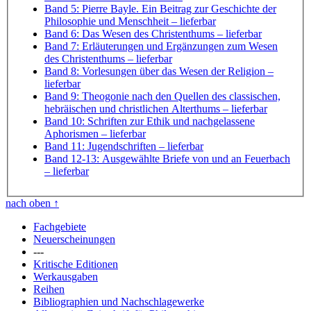
Band 5: Pierre Bayle. Ein Beitrag zur Geschichte der
Philosophie und Menschheit
– lieferbar
Band 6: Das Wesen des Christenthums
– lieferbar
Band 7: Erläuterungen und Ergänzungen zum Wesen
des Christenthums
– lieferbar
Band 8: Vorlesungen über das Wesen der Religion
–
lieferbar
Band 9: Theogonie nach den Quellen des classischen,
hebräischen und christlichen Alterthums
– lieferbar
Band 10: Schriften zur Ethik und nachgelassene
Aphorismen
– lieferbar
Band 11: Jugendschriften
– lieferbar
Band 12-13: Ausgewählte Briefe von und an Feuerbach
– lieferbar
nach oben
↑
Fachgebiete
Neuerscheinungen
---
Kritische Editionen
Werkausgaben
Reihen
Bibliographien und Nachschlagewerke