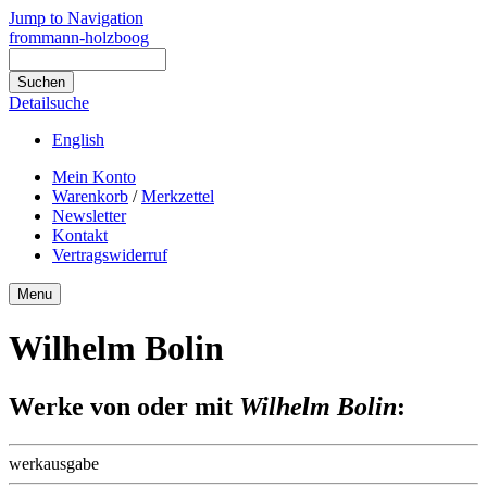
Jump to Navigation
frommann-holzboog
Detailsuche
English
Mein Konto
Warenkorb
/
Merkzettel
Newsletter
Kontakt
Vertragswiderruf
Menu
Wilhelm Bolin
Werke von oder mit
Wilhelm Bolin
:
werkausgabe