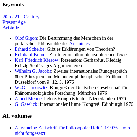
Keywords
20th / 21st Century
Present Age
Aristotle
Olof Gigon
: Die Bestimmung des Menschen in der
praktischen Philosophie des
Aristoteles
Erhard Scheibe
: Gibt es Erklärungen von Theorien?
Reinhard Brandt
: Zur Interpretation philosophischer Texte
Karl-Friedrich Kiesow
: Rezension: Gerhardus, Kledzig,
Reitzig Schlüssiges Argumentieren
Wilhelm G. Jacobs
: Zweites internationales Rundgespräch
über Prinzipien und Methoden philosophischer Editionen in
Düsseldorf vom 9.-12. 3. 1976
W.-G. Jankowitz
: Kongreß der Deutschen Gesellschaft für
Phänomenologische Forschung, München 1976
Albert Menne
: Peirce-Kongreß in den Niederlanden 1976
G. Gawlick
: Internationaler Hume-Kongreß, Edinburgh 1976.
All volumes
Allgemeine Zeitschrift für Philosophie: Heft 1.1/1976
– wird
nicht fortgesetzt