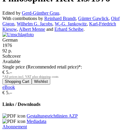
Edited by
Gerd-Günther Grau
.
With contributions by
Reinhard Brandt
,
Günter Gawlick
,
Olof
Gigon
,
Wilhelm G. Jacobs
,
W.-G. Jankowitz
,
Karl-Friedrich
Kiesow
,
Albert Menne
and
Erhard Scheibe
.
German
1976
92 p.
Softcover
Available
Single price (Recommended retail price)*:
€ 5.–
*All prices incl. VAT plus shipping costs
eBook
€ 5.–
Links / Downloads
Gestaltungsrichtlinien AZP
Mediadata
Abonnement